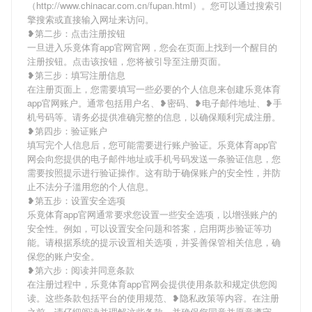
（http://www.chinacar.com.cn/fupan.html）。您可以通过搜索引
擎搜索或直接输入网址来访问。
❥第二步：点击注册按钮
一旦进入乐竟体育app官网官网，您会在页面上找到一个醒目的
注册按钮。点击该按钮，您将被引导至注册页面。
❥第三步：填写注册信息
在注册页面上，您需要填写一些必要的个人信息来创建乐竟体育
app官网账户。通常包括用户名、❥密码、❥电子邮件地址、❥手
机号码等。请务必提供准确完整的信息，以确保顺利完成注册。
❥第四步：验证账户
填写完个人信息后，您可能需要进行账户验证。乐竟体育app官
网会向您提供的电子邮件地址或手机号码发送一条验证信息，您
需要按照提示进行验证操作。这有助于确保账户的安全性，并防
止不法分子滥用您的个人信息。
❥第五步：设置安全选项
乐竟体育app官网通常要求您设置一些安全选项，以增强账户的
安全性。例如，可以设置安全问题和答案，启用两步验证等功
能。请根据系统的提示设置相关选项，并妥善保管相关信息，确
保您的账户安全。
❥第六步：阅读并同意条款
在注册过程中，乐竟体育app官网会提供使用条款和规定供您阅
读。这些条款包括平台的使用规范、❥隐私政策等内容。在注册
之前，请仔细阅读并理解这些条款，并确保您同意并愿意遵守。