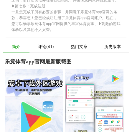
❥第七步：完成注册
一旦您完成了所有必要的步骤，并同意了乐竟体育app官网的条
款，恭喜您！您已经成功注册了乐竟体育app官网账户。现在，
您可以畅享乐竟体育app官网提供的丰富体育赛事、❥刺激的游戏
体验以及其他令人兴奋。
简介
评论(41)
热门文章
历史版本
乐竟体育app官网最新版截图