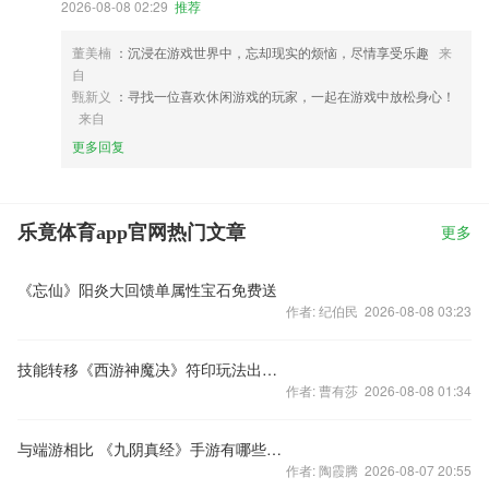
2026-08-08 02:29
推荐
董美楠
：沉浸在游戏世界中，忘却现实的烦恼，尽情享受乐趣
来
自
甄新义
：寻找一位喜欢休闲游戏的玩家，一起在游戏中放松身心！
来自
更多回复
乐竟体育app官网热门文章
更多
《忘仙》阳炎大回馈单属性宝石免费送
作者: 纪伯民 2026-08-08 03:23
技能转移《西游神魔决》符印玩法出新招
作者: 曹有莎 2026-08-08 01:34
与端游相比 《九阴真经》手游有哪些好玩之处？
作者: 陶霞腾 2026-08-07 20:55