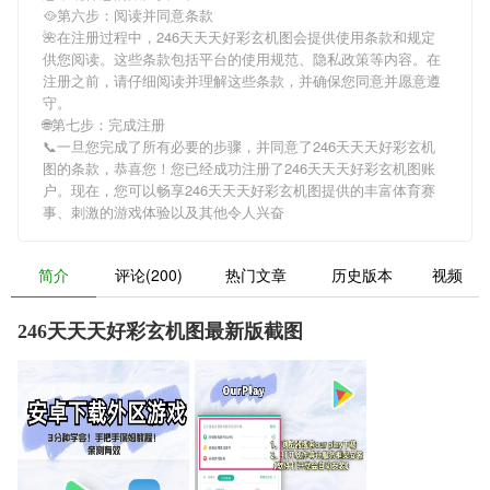
🥘第六步：阅读并同意条款
🌺在注册过程中，
246天天天好彩玄机图
会提供使用条款和规定
供您阅读。这些条款包括平台的使用规范、隐私政策等内容。在
注册之前，请仔细阅读并理解这些条款，并确保您同意并愿意遵
守。
🌐第七步：完成注册
📞一旦您完成了所有必要的步骤，并同意了
246天天天好彩玄机
图
的条款，恭喜您！您已经成功注册了246天天天好彩玄机图账
户。现在，您可以畅享
246天天天好彩玄机图
提供的丰富体育赛
事、刺激的游戏体验以及其他令人兴奋
简介
评论(200)
热门文章
历史版本
视频
246天天天好彩玄机图最新版截图