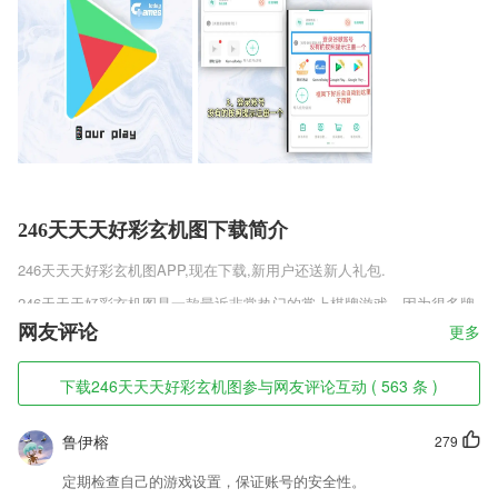
246天天天好彩玄机图下载简介
246天天天好彩玄机图
APP,现在下载,新用户还送新人礼包.
246天天天好彩玄机图是一款最近非常热门的掌上棋牌游戏，因为很多牌
友已经通过它赚的盆满钵满了，丰富的棋牌种类和竞技玩法让每一个进入
网友评论
更多
到游戏中的小伙伴都深深的爱上了它，喜欢玩牌的不容错过了！
246天天天好彩玄机图软件特色
下载246天天天好彩玄机图参与网友评论互动 ( 563 条 )
1,您可以共同来见证了属于您的倒计时的新起点和终点，都是很丰富不
鲁伊榕
279
已；
2,支持小黑屋，无视干扰，强制码字，就是这么任性；
定期检查自己的游戏设置，保证账号的安全性。