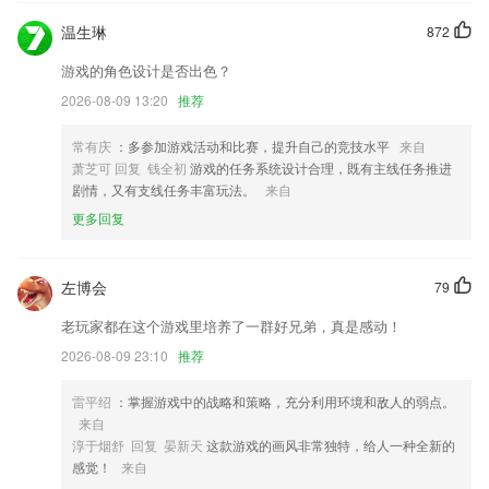
5.同时还供给了包括在线做题、真题解析、巩固模考、真题模考、错题操
温生琳
872
练、精选押题等丰厚功能。
游戏的角色设计是否出色？
6.四维助记更牢固背单词：基于超级记忆原理，为单词提供正统、巧记、
搞笑、笔记四种记忆模式；
2026-08-09 13:20
推荐
246天天天好彩玄机图更新了什么?
常有庆
：多参加游戏活动和比赛，提升自己的竞技水平
来自
优化了音频稿件播放器
萧芝可 回复 钱全初
游戏的任务系统设计合理，既有主线任务推进
剧情，又有支线任务丰富玩法。
来自
证件照尺寸裁切，一张照片，所有尺寸
更多回复
50本实用书籍，拓展你的创业多样性
南瓜积分页面更新，小积分大用处，兑好物抽好礼做公益，更多活动敬请
左博会
79
期待
修复罕见Bug
老玩家都在这个游戏里培养了一群好兄弟，真是感动！
修复崩溃率
2026-08-09 23:10
推荐
联系我们
雷平绍
：掌握游戏中的战略和策略，充分利用环境和敌人的弱点。
以上就是246天天天好彩玄机图的介绍，如果您喜欢这款软件，您可以到
来自
应用商店进行打分评论，说出您的使用经历，以帮助我们更好的对产品进
淳于烟舒 回复 晏新天
这款游戏的画风非常独特，给人一种全新的
行优化修改。
感觉！
来自