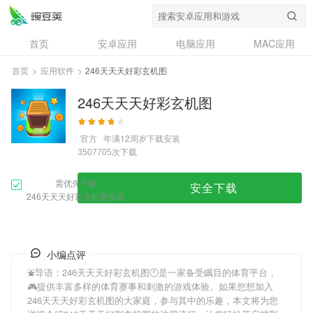
首页
安卓应用
电脑应用
MAC应用
资讯
专题
设计奖
创意应用
首页
>
应用软件
>
246天天天好彩玄机图
问答
246天天天好彩玄机图
官方
年满12周岁
下载安装
次下载
3507705
需优先下载
安全下载
246天天天好彩玄机图安装
小编点评
⛲️导语：
246天天天好彩玄机图
🕛是一家备受瞩目的体育平台，
🎮提供丰富多样的体育赛事和刺激的游戏体验。如果您想加入
246天天天好彩玄机图
的大家庭，参与其中的乐趣，本文将为您