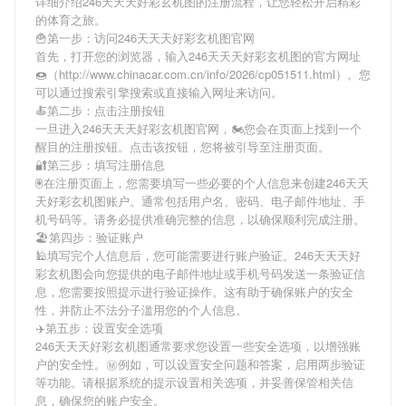
详细介绍
246天天天好彩玄机图
的注册流程，让您轻松开启精彩
的体育之旅。
🍟第一步：访问246天天天好彩玄机图官网
首先，打开您的浏览器，输入
246天天天好彩玄机图
的官方网址
🍩（http://www.chinacar.com.cn/info/2026/cp051511.html）。您
可以通过搜索引擎搜索或直接输入网址来访问。
🍝第二步：点击注册按钮
一旦进入
246天天天好彩玄机图
官网，🏍您会在页面上找到一个
醒目的注册按钮。点击该按钮，您将被引导至注册页面。
🔐第三步：填写注册信息
🖲在注册页面上，您需要填写一些必要的个人信息来创建
246天天
天好彩玄机图
账户。通常包括用户名、密码、电子邮件地址、手
机号码等。请务必提供准确完整的信息，以确保顺利完成注册。
🏖第四步：验证账户
🕌填写完个人信息后，您可能需要进行账户验证。
246天天天好
彩玄机图
会向您提供的电子邮件地址或手机号码发送一条验证信
息，您需要按照提示进行验证操作。这有助于确保账户的安全
性，并防止不法分子滥用您的个人信息。
✈️第五步：设置安全选项
246天天天好彩玄机图
通常要求您设置一些安全选项，以增强账
户的安全性。㊙例如，可以设置安全问题和答案，启用两步验证
等功能。请根据系统的提示设置相关选项，并妥善保管相关信
息，确保您的账户安全。