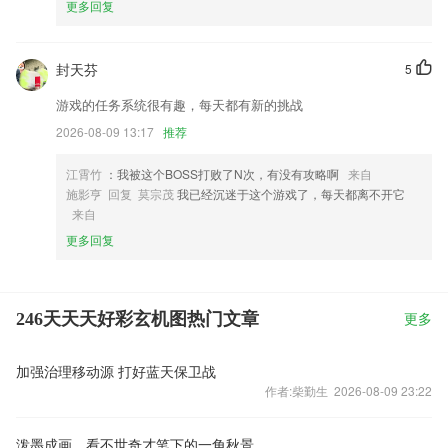
更多回复
封天芬
5
游戏的任务系统很有趣，每天都有新的挑战
2026-08-09 13:17
推荐
江霄竹
：我被这个BOSS打败了N次，有没有攻略啊
来自
施影亨 回复 莫宗茂
我已经沉迷于这个游戏了，每天都离不开它
来自
更多回复
246天天天好彩玄机图热门文章
更多
加强治理移动源 打好蓝天保卫战
作者:柴勤生 2026-08-09 23:22
泼墨成画，看不世奇才笔下的一角秋景