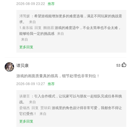
3,平台有专业的客服人员为您服务。任何问题都可以咨询。
2026-08-09 23:22
推荐
4,对不同类型的文件进行不同密码的设定，让不同的密码为文件提供更安
溥莺媛
：希望游戏能增加更多的难度选项，满足不同玩家的挑战需
全的防护。
求。
来自
5,图片上传拍照翻译大师app经过加密操作，无需担心隐私；
1.秦东福 回复 阙德眉
游戏的难度适中，不会太简单也不会太难，
能够给我一定的挑战感
来自
6,不断更新带来更多图集素材，方便在绘画时，选择喜欢的绘画素材。
来自
246天天天好彩玄机图软件优势
更多回复
1.易优简学多数的用户想要智能提示自己的学历就来这里，会有很大程度
的学习成绩的提升。
谭贝康
53
2.·针对不同基础和水平的学生制定类似的教学计划，满足不同的学习需
求，专业的教学，丰富的专为成人设计的教材。
游戏的画面质量真的很高，细节处理也非常到位！
3.可自动记录用户上次的学习情况，以便用户可以接着练习；
2026-08-09 13:27
推荐
4.形状画 有趣、可爱多形状画，孩子们最喜欢的创意绘画课！尊重儿童
谈馨言
：引入合作模式，让玩家可以与朋友一起组队完成任务和挑
的天性，把学习画画变成有趣的游戏，从孩子的兴趣出发，简单的形状拼
战。
来自
合成有趣的画。让绘画变的简单有趣。涂鸦是小孩子的最爱，如果家长没
娄烟杰 回复 贾琰莉
游戏里的角色设计得非常可爱，我都舍不得让
有时间陪孩子一起玩，孩子也会自己拿起笔来涂鸦，因为画画就是这么简
它们受伤！
来自
单、好玩。但是，小孩子在画画初期，单一的涂鸦是不能长时间吸引他们
更多回复
的。形状和绘画的学习，给给孩子带来更多的快乐体验！枯燥的几何形状
变为有趣可爱的形状画，让每个孩子都轻松学习，体验绘画的无限乐趣！