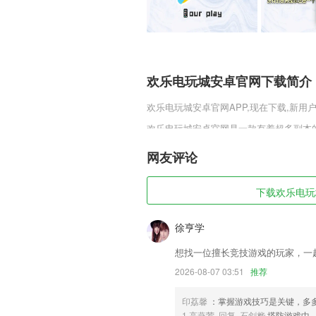
欢乐电玩城安卓官网下载简介
欢乐电玩城安卓官网
APP,现在下载,新用
欢乐电玩城安卓官网是一款有着超多副本
搜狐热血战斗的同时也可以获得大量的奖
写一首壮阔的仙侠赞歌，喜欢这款不朽凡人之
网友评论
欢乐电玩城安卓官网软件特色
下载欢乐电玩城
1,采用邮件智能收取技术，大幅降低流量
2,更好的完成相应的教学内容，让你做到
徐亨学
3,监控系统耗电情况，及时报警提醒用户
想找一位擅长竞技游戏的玩家，一
4,【热门书藉，优质正版】
2026-08-07 03:51
推荐
5,独特个性化书籍推荐，满足不同读者阅
印荔馨
：掌握游戏技巧是关键，多
6,*系统中几乎就是纯日语，很少看到中
1.高燕莺 回复 石剑桦
塔防游戏中