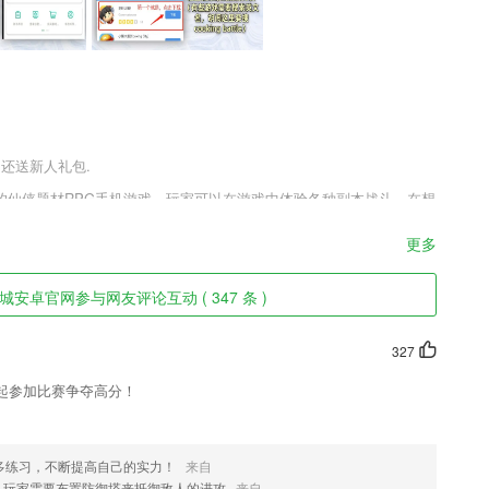
户还送新人礼包.
的仙侠题材RPG手机游戏，玩家可以在游戏中体验各种副本战斗，在想
励。经典的仙侠剧情，众多不同的登场人物，酷炫的3D大世界，为你谱
神行九歌手机版v0.1.4.1的小伙伴们快来趣趣手游网下载吧!
更多
安卓官网参与网友评论互动 ( 347 条 )
损耗；
真正的足不出户就可以学习到相关的知识
327
耗电量异常的应用程序，释放内存和CPU；
起参加比赛争夺高分！
读需求
多练习，不断提高自己的实力！
来自
文，可以让你更有代入感的学习；
，玩家需要布置防御塔来抵御敌人的进攻
来自