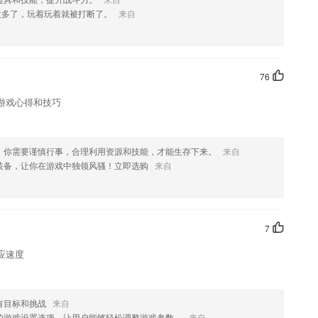
太多了，玩着玩着就被打断了。
来自
果您喜欢这款软件，您可以到应用商店进行打分评论，说出您的使用经
改。
76
游戏心得和技巧
，你需要谨慎行事，合理利用资源和技能，才能生存下来。
来自
装备，让你在游戏中独领风骚！立即选购
来自
7
应速度
有目标和挑战
来自
的游戏设置选项，让用户能够轻松调整游戏参数。
来自