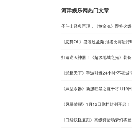
河津娱乐网热门文章
圣斗士经典再现，《黄金魂》即将火爆
《恋舞OL》盛装过圣诞 混搭比赛进行
打造逆天神器！《超级地城之光》装备
《武极天下》手游引爆24小时“不夜城
《妹型杀器》新服狂暴之镰干将1月9
《风暴荣耀》1月12日删档封测开启！
《口袋妖怪复刻》高级狩猎场梦幻将登