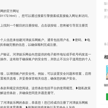
版
要
乐网的官方网址
cn/F10/5/301172.html）。您可以通过搜索引擎搜索或直接输入网址来访问。
开
面上找到一个醒目的注册按钮。点击该按钮，您将被引导至注册页
个人信息来创建河津娱乐网账户。通常包括用户名、❥密码、❥电
备案
提供准确完整的信息，以确保顺利完成注册。
账户验证。河津娱乐网会向您提供的电子邮件地址或手机号码发送一
证操作。这有助于确保账户的安全性，并防止不法分子滥用您的个人
选项，以增强账户的安全性。例如，可以设置安全问题和答案，启用
设置相关选项，并妥善保管相关信息，确保您的账户安全。
用条款和规定供您阅读。这些条款包括平台的使用规范、❥隐私政策
理解这些条款，并确保您同意并愿意遵守。
意了河津娱乐网的条款，恭喜您！您已经成功注册了河津娱乐网账
供的丰富体育赛事、❥刺激的游戏体验以及其他令人兴奋。