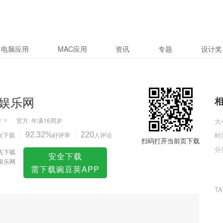
电脑应用
MAC应用
资讯
专题
设计奖
娱乐网
官方
年满16周岁
大
次下载
92.32%
好评率
220
人评论
时
扫码打开当前页下载
分
先下载
安全下载
娱乐网
需下载豌豆荚APP
T