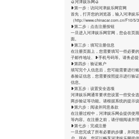
🥮河津娱乐网🥮
❥第一步：访问河津娱乐网官网
首先，打开您的浏览器，输入河津娱
（http://www.chinacar.com.
❥第二步：点击注册按钮
一旦进入河津娱乐网官网，您会在页
面。
❥第三步：填写注册信息
在注册页面上，您需要填写一些必要的
子邮件地址、❥手机号码等。请务必
❥第四步：验证账户
填写完个人信息后，您可能需要进行
条验证信息，您需要按照提示进行验
信息。
❥第五步：设置安全选项
河津娱乐网通常要求您设置一些安全
两步验证等功能。请根据系统的提示
❥第六步：阅读并同意条款
在注册过程中，河津娱乐网会提供使
等内容。在注册之前，请仔细阅读并
❥第七步：完成注册
一旦您完成了所有必要的步骤，并同
户。现在，您可以畅享河津娱乐网提