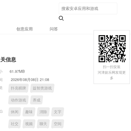
创意应用
问答
相关信息
扫一扫安装
小
61.97MB
河津娱乐网发现更
多
间
2026年08月08日 21:08
类
扑克棋牌
益智类游戏
动作游戏
养成
AG
休闲
趣味
消除
文字
社交
视频
聊天
空间