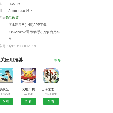
本
1.27.36
求
Android 8.9 以上
发者
隐私政策
河津娱乐网(中国)APP下载
IOS/Android通用版/手机app-商用车
网
号：豫B2-20030028-29
相关应用推荐
更多
钢铁战区手机版
大唐幻想
山海之玄泽道章
5.58GB
0.34GB
457.86MB
查看
查看
查看