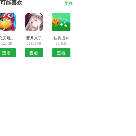
你可能喜欢
更多
我飞刀玩得贼6
蓝月来了
挂机成神
3.20GB
228.39MB
30.4MB
查看
查看
查看