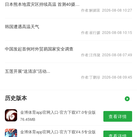
日本熊本地震灾区持续高温 首测40摄氏度以上气温
作者:解媚富 2026-08-08 10:27
韩国遭遇高温天气
作者:崔行媛 2026-08-08 10:15
中国发起首例对外贸易国家安全调查
作者:汪伟黛 2026-08-08 07:49
五莲开展“送清凉”活动...
作者:丁鹏珍 2026-08-08 09:45
历史版本
金博体育app官网入口-官方下载V7.0专业版
查看详情
76.45MB
金博体育app官网入口-官方下载V4.5专业版
查看详情