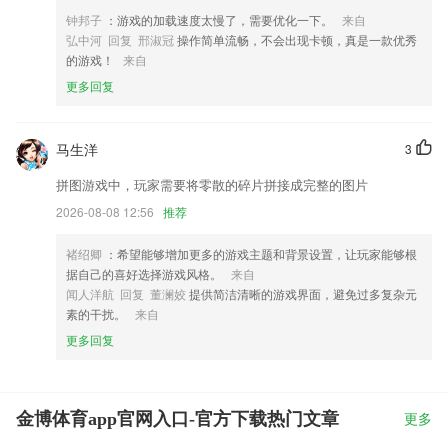
钟邦子
：游戏的加载速度太慢了，需要优化一下。
来自
弘中河 回复 邢淑冠
操作简单流畅，不会出现卡顿，真是一款优秀
的游戏！
来自
更多回复
马生洋
3
拼图游戏中，玩家需要将零散的碎片拼接成完整的图片
2026-08-08 12:56
推荐
褚绍卿
：希望能够增加更多的游戏主题和背景设置，让玩家能够根
据自己的喜好选择游戏风格。
来自
闻人洋航 回复 董澜姣
提供简洁清晰的游戏界面，避免过多复杂元
素的干扰。
来自
更多回复
金博体育app官网入口-官方下载热门文章
更多