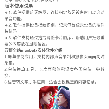
版本使用说明
🔸1. 软件提供蓝牙触发，连接指定蓝牙设备时自动启动
录音功能。
🔸2. 软件提供设备指纹识别，记录每台登录设备的硬件
特征码。
🔸3. 软件支持通过拖拽调整卡片顺序，帮助用户把最重
要的内容放在显眼位置。
万博全站manbetx安装软件介绍
1.屏幕录制应用，支持内部声音录制和摄像头画面同时
采集。
2.单位换算工具，长度面积体积温度各类单位一键转
换。
3.语音转文字助手应用，适合会议课堂的内容记录。