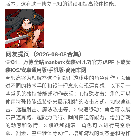
版本，这有助于修复已知的错误和提高软件性能。
网友提问（2026-08-08合集）
💡
Q1：万博全站manbetx安装v4.1.7(官方)APP下载安
装IOS/安卓通用版/手机版-商用车网
🍁很高兴为您解答这个问题！游戏中的角色动作可以通
过不同的技术手段和设计理念来实现逼真感。以下是一
些常见的独特技能或动作表现：1.特殊攻击：角色可以
使用特殊技能或装备来展示独特的攻击方式，如快速连
击、远程射击、魔法攻击等。2.快速移动：角色可以展
示高速奔跑、超能力飞行、瞬间传送等能力，增加游戏
的动感和激情。3.跳跃和翻滚：角色可以进行高空跳
跃、翻滚、空中转体等动作，增加游戏的动态感和操作