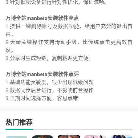
3.针对低配设备进行针对性优化，保证流畅。
万博全站manbetx安装软件亮点
1.提供一键删除账号及数据功能，给用户充分的退出自
由。
2.大量关键操作支持滑动手势，比传统点击更高效自
然。
3.分享时生成短链，复制粘贴更方便。
万博全站manbetx安装软件点评
1.基础功能灵敏度，很少出现低级问题
2.数据同步后台进行，不影响前台操作
3.日期时间选择方便，容易点错
热门推荐