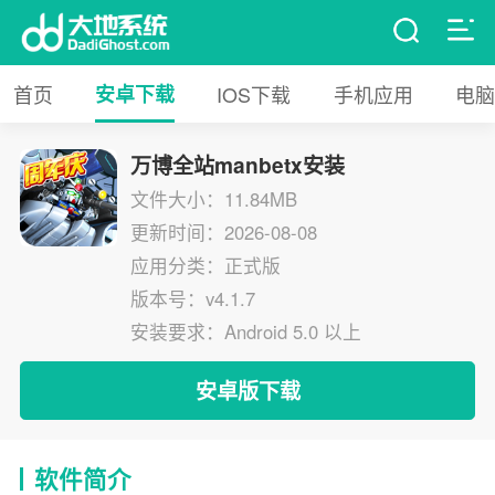
首页
安卓下载
IOS下载
手机应用
电脑
万博全站manbetx安装
文件大小：11.84MB
更新时间：2026-08-08
应用分类：正式版
版本号：v4.1.7
安装要求：Android 5.0 以上
安卓版下载
软件简介