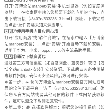
打开“万博全站manbetx安装”手机浏览器（例如百度浏
览器）。在搜索框中输入您想要下载的应用的全名，点
击下载链接【/8407d/53323613.html】网址，下载完成
后点击“允许安装未知来源应用”。
🇦🇬②使用手机内置应用市场
打开“应用商店”或“软件商城”，在搜索中输入【万博全
站manbetx安装】，点击“安装”开始自动下载和安装。
适用于华为、小米、oppo、vivo等主流品牌手机。
🇦🇷③通过下载资源包
通过第三方可信渠道（如百度网盘、蓝奏云）获取【万
博全站manbetx安装】安装资源。下载后请务必使用杀
毒软件扫描，确保无安全风险后方可进行安装。
🍀第一步：☀️ 访问万博全站manbetx安装官方网站或可
靠的软件下载平台：访问（/8407d/53323613.html）确
保您从官方网站或者其他可信的软件下载网站获取软
件，这可以避免下载到恶意软件。
🍀第二步：🎁 选择软件版本：根据您的操作系统（如