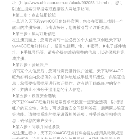
址（http://www.chinacar.com.cn/block/992053-1.html）。您可
以通过搜索引擎搜索或直接输入网址来访问。
❥第二步：点击注册按钮
一旦进入天下彩9944CC旺角好料官网，您会在页面上找到一个
醒目的注册按钮。点击该按钮，您将被引导至注册页面。
❥第三步：填写注册信息
在注册页面上，您需要填写一些必要的个人信息来创建天下彩
9944CC旺角好料账户。通常包括用户名、❥密码、❥电子邮件地
址、❥手机号码等。请务必提供准确完整的信息，以确保顺利完
成注册。
❥第四步：验证账户
填写完个人信息后，您可能需要进行账户验证。天下彩9944CC
旺角好料会向您提供的电子邮件地址或手机号码发送一条验证信
息，您需要按照提示进行验证操作。这有助于确保账户的安全
性，并防止不法分子滥用您的个人信息。
❥第五步：设置安全选项
天下彩9944CC旺角好料通常要求您设置一些安全选项，以增强
账户的安全性。例如，可以设置安全问题和答案，启用两步验证
等功能。请根据系统的提示设置相关选项，并妥善保管相关信
息，确保您的账户安全。
❥第六步：阅读并同意条款
在注册过程中，天下彩9944CC旺角好料会提供使用条款和规定
供您阅读。这些条款包括平台的使用规范、❥隐私政策等内容。