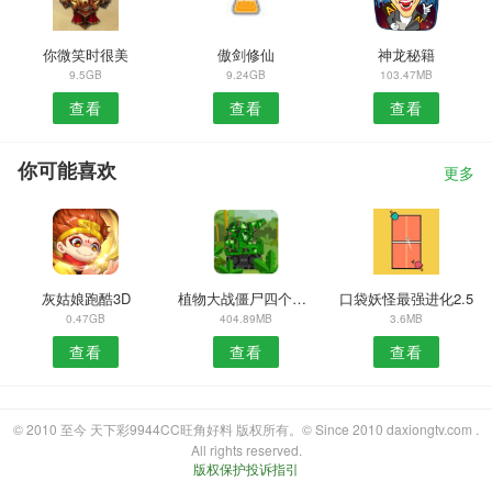
你微笑时很美
傲剑修仙
神龙秘籍
9.5GB
9.24GB
103.47MB
查看
查看
查看
你可能喜欢
更多
灰姑娘跑酷3D
植物大战僵尸四个模式有花园
口袋妖怪最强进化2.5
0.47GB
404.89MB
3.6MB
查看
查看
查看
© 2010 至今 天下彩9944CC旺角好料 版权所有。© Since 2010 daxiongtv.com .
All rights reserved.
版权保护投诉指引