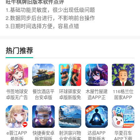
旺牛棋牌旧版本软件点评
1.基础功能灵敏度，很少出现低级问题
2.数据同步后台进行，不影响前台操作
3.日期时间选择方便，容易点错
热门推荐
书签地球安
餐饮酒店平
环球驿家安
木屋竹屋建
116格兰仕
卓版无广告
台安卓版
卓版新版免
造APP正
居家APP
官方正版
2026版
费下载
版2026
手机版
e蓉江APP
快捷奏安卓
射洪容兴物
达叔APP
华夏召车
最新版
版官网版
业安卓版客
更新版本
APP下载