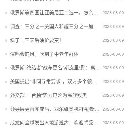
俄罗斯等四国让亚美尼亚二选一，怎么回事？
2026-08-09
调查：三分之一美国人和超三分之一加拿大人感到经济压力
2026-08-09
稳了！三天后油价要变！
2026-08-09
演唱会的风，吹到了中老年群体
2026-08-09
俄罗斯“终结者”战车更名“斯皮里顿”：寓意强大可靠，彰显俄精神力量
2026-08-09
美国提出“非同寻常要求”，双方多个领域分歧依旧，印美贸易谈判进入“关键阶段”
2026-08-09
外交部：''台独''势力已沦为民族败类
2026-08-09
领导层更替完成后，西尔维奥·那不勒斯出任Lucid首席执行官
2026-08-09
成龙向全球发出入境游邀约：欢迎感受无滤镜的真实中国
2026-08-09