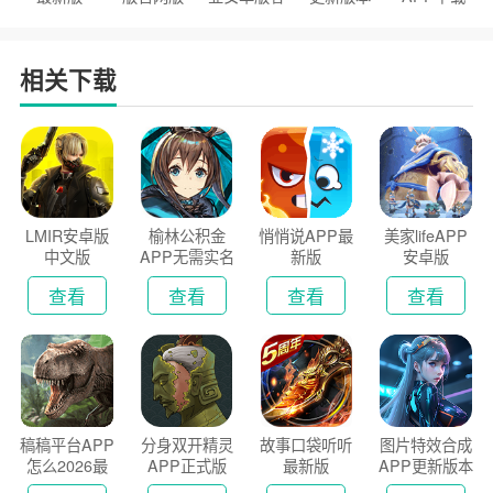
户端
2026
安装2026
相关下载
LMIR安卓版
榆林公积金
悄悄说APP最
美家lifeAPP
中文版
APP无需实名
新版
安卓版
认证版
查看
查看
查看
查看
稿稿平台APP
分身双开精灵
故事口袋听听
图片特效合成
怎么2026最
APP正式版
最新版
APP更新版本
新版
2026