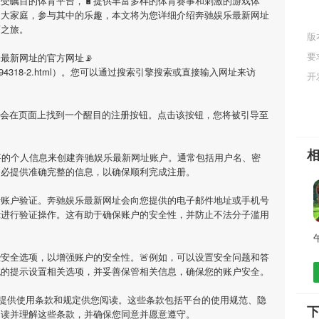
备受瞩目的体育平台，🔋提供丰富多样的体育赛事和刺激的游戏体
的大家庭，参与其中的乐趣，本文将为您详细介绍
奔驰娱乐最新网址
育之旅。
版
网
要
乐最新网址
的官方网址📡
n/block/994318-2.html）。您可以通过搜索引擎搜索或直接输入网址来访
开
您会在页面上找到一个醒目的注册按钮。点击该按钮，您将被引导至
要的个人信息来创建
奔驰娱乐最新网址
账户。通常包括用户名、密
务必提供准确完整的信息，以确保顺利完成注册。
行账户验证。
奔驰娱乐最新网址
会向您提供的电子邮件地址或手机号
示进行验证操作。这有助于确保账户的安全性，并防止不法分子滥用
安全选项，以增强账户的安全性。🚨例如，可以设置安全问题和答
统的提示设置相关选项，并妥善保管相关信息，确保您的账户安全。
提供使用条款和规定供您阅读。这些条款包括平台的使用规范、隐
阅读并理解这些条款，并确保您同意并愿意遵守。