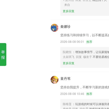
奔驰娱乐最新网址软件优势
来自
更多回复
1.·统计记录练习错题，帮助用户重视并
2.提供名师在线辅导，小学初中高中精品
秦娜珍
3.签约了数百位世界级教授与企业家导师
坚持练习和持续学习，以不断提高
4.支持题目任意跳转，逼真模拟考场，能
2026-08-08 06:01
推荐
5.用户在软件中能够看到各种有声点读内
6.轻松搜索培训课程
举
阮晓恒
：增加故事情节，让玩家能
报
太叔琪飞 回复 穆发子
不要轻易相
奔驰娱乐最新网址更新了什么
更多回复
SDK版本更新到Android1
优化开单选择商品分类，默认展开第2级
童丹苇
提醒位置地点变更，精准获取优质内容
坚持自我提升，不断学习新的游戏
修复地图问题。
2026-08-08 10:46
推荐
普卡会员放开申请实体卡权利
社区3周年庆典，12月6日欢乐开启！众多
陈唯莲
：玩游戏的时候可以体验到
房林贵 回复 胡先霞
游戏副本设计