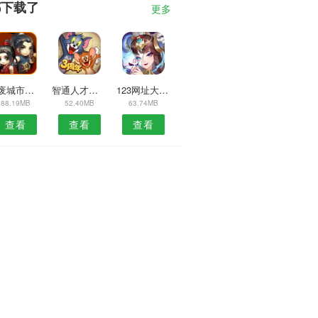
都下载了
更多
无废城市安卓版
智通人才网安卓版
123网址大全安卓版
88.19MB
52.40MB
63.74MB
查看
查看
查看