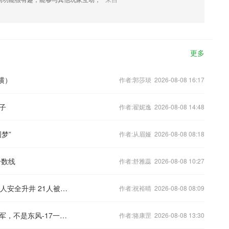
更多
纵横）
作者:郭莎琰 2026-08-08 16:17
子
作者:翟妮逸 2026-08-08 14:48
梦”
作者:从眉娅 2026-08-08 08:18
分数线
作者:舒雅蕊 2026-08-08 10:27
陕西神木李家沟煤矿“1·12”煤矿事故 66人安全升井 21人被困井下
作者:祝裕晴 2026-08-08 08:09
这还需要研究？嘉手纳卫星图现身火箭军，不是东风-17一波带走？
作者:骆康罡 2026-08-08 13:30