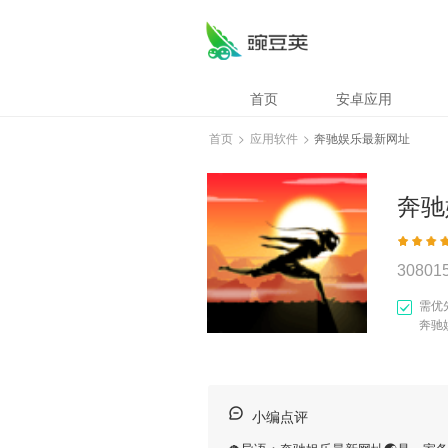
首页
安卓应用
首页
>
应用软件
>
奔驰娱乐最新网址
奔驰
30801
需优
奔驰
小编点评