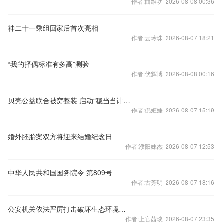
作者:曲维功 2026-08-08 00:36
神二十一乘组回家后首次亮相
作者:云玲珠 2026-08-07 18:21
“我的择偶标准有多高”测验
作者:伏辉博 2026-08-08 00:16
贝壳公益联合被窝整装 启动“稳当当计划”楼道改造项目
作者:倪姬婕 2026-08-07 15:19
婚外胚胎案双方将迎来结婚纪念日
作者:濮阳妹杰 2026-08-07 12:53
中华人民共和国国务院令 第809号
作者:古芳明 2026-08-07 18:16
公安机关依法严厉打击破坏生态环境犯罪
作者:上官茜琰 2026-08-07 23:35