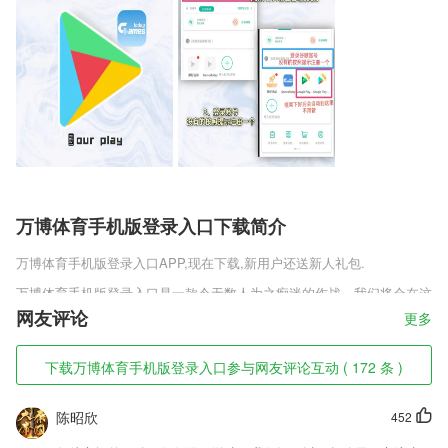
万博体育手机版登录入口下载简介
万博体育手机版登录入口
APP,现在下载,新用户还送新人礼包.
万博体育手机版登录入口是一款令无数人为之痴迷的作战，我们将会在这
里去展开一场属于自己的真正挑战，彼此之间以最激烈的作战去进行着，
网友评论
更多
大胆的探寻属于自己的快乐，你可以选择自己最爱的职业，在野外的时
候，可以尽情的去进行作战，甚至可以打开红名的一个状态去进攻那些其
下载万博体育手机版登录入口参与网友评论互动 ( 172 条 )
他的人。
万博体育手机版登录入口软件特色
陈昭欣
452
1,我的班级：班级所有人员详情。