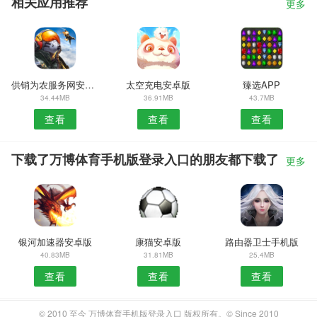
相关应用推荐
更多
供销为农服务网安卓版
太空充电安卓版
臻选APP
34.44MB
36.91MB
43.7MB
查看
查看
查看
下载了万博体育手机版登录入口的朋友都下载了
更多
银河加速器安卓版
康猫安卓版
路由器卫士手机版
40.83MB
31.81MB
25.4MB
查看
查看
查看
© 2010 至今 万博体育手机版登录入口 版权所有。© Since 2010