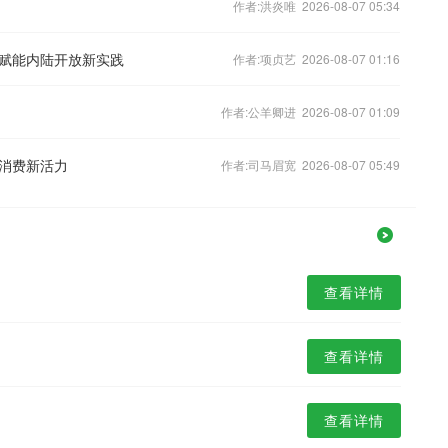
作者:洪炎唯 2026-08-07 05:34
作赋能内陆开放新实践
作者:项贞艺 2026-08-07 01:16
作者:公羊卿进 2026-08-07 01:09
消费新活力
作者:司马眉宽 2026-08-07 05:49
查看详情
查看详情
查看详情