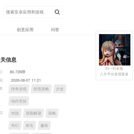
创意应用
问答
相关信息
扫一扫安装
小
80.72MB
八方平台发现更多
间
2026-08-07 11:21
类
传奇游戏
经营策略
沙盒
动作竞技
AG
对战
冒险解谜
策略
奇幻
射击
趣味