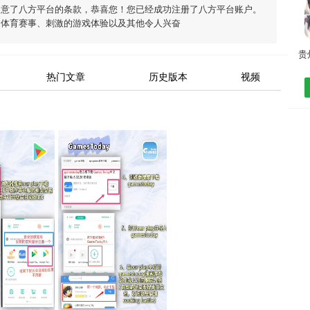
同意了
八方平台
的条款，恭喜您！您已经成功注册了八方平台账户。
富体育赛事、刺激的游戏体验以及其他令人兴奋
热门文章
历史版本
视频