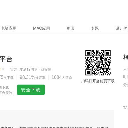
电脑应用
MAC应用
资讯
专题
设计奖
平台
大
官方
年满12周岁
下载安装
时
75
次下载
98.31%
好评率
1084
人评论
扫码打开当前页下载
分
先下载
安全下载
平台安装
T