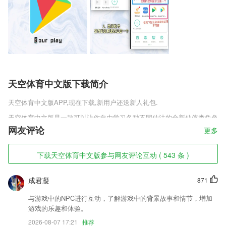
天空体育中文版下载简介
天空体育中文版
APP,现在下载,新用户还送新人礼包.
天空体育中文版是一款可以让你自由学习各种不同仙法的全新仙侠类角色
扮演手机游戏，这些仙术有着各种特殊的设定，利用仙术的配合可以打出
网友评论
更多
更加强大的连招。主线的故事会更加的精彩，你将成为一个普通仙门的修
道者，继承神王的传承，开始截然不同的人生。
下载天空体育中文版参与网友评论互动 ( 543 条 )
天空体育中文版软件特色
成君凝
871
1,重难点会进行终点讲解，以大家最能接受的方式来讲解，绝对让大家顺
利获得学习反复
与游戏中的NPC进行互动，了解游戏中的背景故事和情节，增加
2,自动统计并展示了参比血糖、模拟糖化蛋白等数据,也可以进行血糖分
游戏的乐趣和体验。
析;
2026-08-07 17:21
推荐