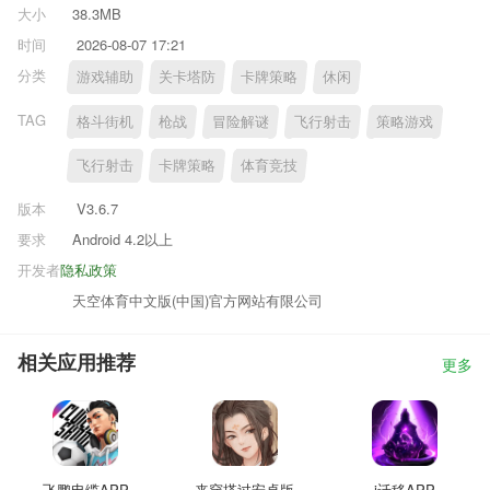
大小
38.3MB
时间
2026-08-07 17:21
分类
游戏辅助
关卡塔防
卡牌策略
休闲
TAG
格斗街机
枪战
冒险解谜
飞行射击
策略游戏
飞行射击
卡牌策略
体育竞技
版本
V3.6.7
要求
Android 4.2以上
开发者
隐私政策
天空体育中文版(中国)官方网站有限公司
相关应用推荐
更多
飞鹏电缆APP
来穿搭过安卓版
i迁移APP