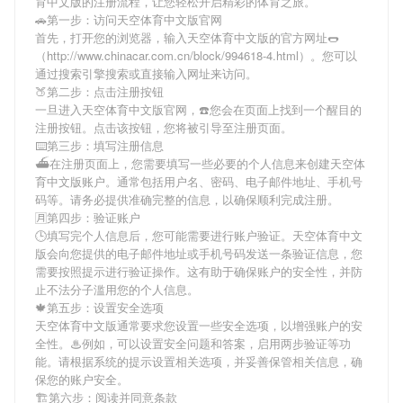
育中文版
的注册流程，让您轻松开启精彩的体育之旅。
🚗第一步：访问天空体育中文版官网
首先，打开您的浏览器，输入
天空体育中文版
的官方网址🌭
（http://www.chinacar.com.cn/block/994618-4.html）。您可以
通过搜索引擎搜索或直接输入网址来访问。
🍑第二步：点击注册按钮
一旦进入
天空体育中文版
官网，☎️您会在页面上找到一个醒目的
注册按钮。点击该按钮，您将被引导至注册页面。
⌨️第三步：填写注册信息
⛴在注册页面上，您需要填写一些必要的个人信息来创建
天空体
育中文版
账户。通常包括用户名、密码、电子邮件地址、手机号
码等。请务必提供准确完整的信息，以确保顺利完成注册。
🈷第四步：验证账户
🕒填写完个人信息后，您可能需要进行账户验证。
天空体育中文
版
会向您提供的电子邮件地址或手机号码发送一条验证信息，您
需要按照提示进行验证操作。这有助于确保账户的安全性，并防
止不法分子滥用您的个人信息。
🍁第五步：设置安全选项
天空体育中文版
通常要求您设置一些安全选项，以增强账户的安
全性。♨例如，可以设置安全问题和答案，启用两步验证等功
能。请根据系统的提示设置相关选项，并妥善保管相关信息，确
保您的账户安全。
🏗第六步：阅读并同意条款