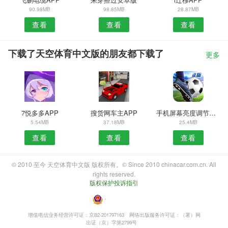
90.98MB
98.85MB
28.87MB
查看
查看
查看
下载了天空体育中文版的朋友都下载了
更多
7悦多多APP
搜货网车主APP
手机屏幕亮度调节软件
5.54MB
37.18MB
25.4MB
查看
查看
查看
© 2010 至今 天空体育中文版 版权所有。© Since 2010 chinacar.com.cn. All
rights reserved.
版权保护投诉指引
・
增值电信业务经营许可证：京B2-201797163
网络出版服务许可证：（署）网
出证（京）字第2799号