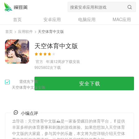
首页
安卓应用
电脑应用
MAC应用
资讯
专题
设计奖
创意应用
首页
>
应用软件
>
天空体育中文版
问答
天空体育中文版
官方
年满12周岁
下载安装
次下载
9925802
需优先下载
安全下载
天空体育中文版安装
小编点评
⛱导语：
天空体育中文版
⛰是一家备受瞩目的体育平台，🥬提供
丰富多样的体育赛事和刺激的游戏体验。如果您想加入
天空体育
中文版
的大家庭，参与其中的乐趣，本文将为您详细介绍
天空体