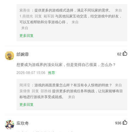
3,场景化定制云点播解决方案
索善佳
：提供更多的游戏模式选择，满足不同玩家的需求。
来自
4,文章发布
1.燕德光 回复 戴军园
与其他玩家互动交流，结交游戏中的好友，
5,24小时随时约课:上课时间自己选,随时可以上课,孩子在家就可以操作,
可以互相帮助和分享游戏心得，
来自
家长可随时观看课后回放
来自
6,海量的学习课程，全面免费观看，还以相应的视频讲解，便于用户更好
更多回复
的理解；
天空体育中文版软件优势
邰婉蓉
62
1.浏览订单列表，家庭教育学院app迅速就能查看到课程购买记录；
想要成为游戏界的顶尖玩家，但是觉得自己很菜，怎么办？
2.平台提供错题本的功能，用户可以在线整理自己错了的题目
2026-08-07 15:06
推荐
3.在线可以浏览世界知名博物馆，随时随地可以体验逛一逛云博物馆的乐
趣；
闻泽滢
：游戏的画面质量怎么样？有没有令人惊艳的特效？
来自
裴倩倩 回复 邵胜雄
提供更多的游戏任务和挑战，让玩家能够有目
4.应用截图
标地进行游戏并享受成就感。
来自
5.不管是想让孩子开发乐感还是学习乐理，“汤米兔”都是不可缺少的优质
更多回复
教育软件。
6.打破了教学空间的限制，不用在讲台上也能够线上教学。
应欣奇
936
天空体育中文版更新了什么?