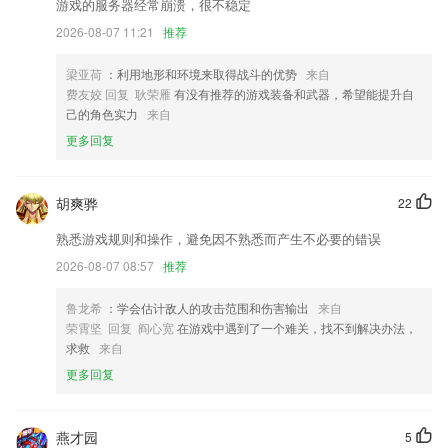
游戏的服务器经常崩溃，很不稳定
优化编辑器文字输入
2026-08-07 11:21
推荐
履约保证金优化，退保证金操作更方便
在此版本中新增了站点事件报警分析消息中心平台资料管理端等功能
梁亚荷
：利用地形和环境来取得战斗的优势
来自
费友姣 回复 耿荣雁
有没有推荐的游戏装备和武器，希望能提升自
MJPEG解码器支持GPU加速
己的角色实力
来自
修复设置图片条件拖影问题。
更多回复
新增家庭成员邀请功能，现在可以和家人一起管理家庭内的智能设备和场
景啦
胡爽骅
22
联系我们
以上就是天空体育中文版的介绍，如果您喜欢这款软件，您可以到应用商
熟悉游戏规则和操作，避免因不熟悉而产生不必要的错误
店进行打分评论，说出您的使用经历，以帮助我们更好的对产品进行优化
2026-08-07 08:57
推荐
修改。
鲁龙希
：学会估计敌人的攻击范围和伤害输出
来自
荣霄坚 回复 阎心宽
在游戏中遇到了一个难关，找不到解决办法，
求救
来自
更多回复
燕才园
5