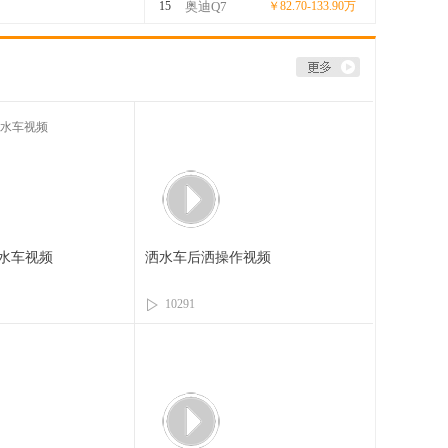
15
奥迪Q7
￥82.70-133.90万
水车视频
洒水车后洒操作视频
10291