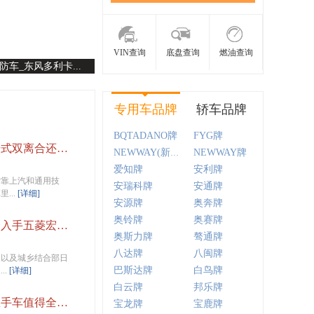
VIN查询
底盘查询
燃油查询
防车_东风多利卡...
专用车品牌
轿车品牌
BQTADANO牌
FYG牌
国产车荣威怎么样，荣威干式双离合还能买二手吗
NEWWAY牌
NEWWAY(新路)牌
爱知牌
安利牌
背靠上汽和通用技
安瑞科牌
安通牌
...
[详细]
安源牌
奥奔牌
奥铃牌
奥赛牌
五菱宏光家用怎么样，适合入手五菱宏光人群有哪些
奥斯力牌
骜通牌
八达牌
八闽牌
庭以及城乡结合部日
巴斯达牌
白鸟牌
..
[详细]
白云牌
邦乐牌
力帆520怎么样，力帆520练手车值得全款入手吗
宝龙牌
宝鹿牌