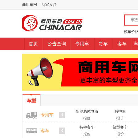
商用车网
商家入驻
车
车
校车价
新
图
首页
公告查询
专用车
货车
客车
底
配
二手
文
车型
新能源纯电动
救护车
专用车
报价
报价
特种客车
轻型客车
客车
报价
报价