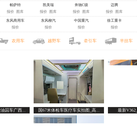
帕萨特
凯美瑞
奔驰C级
迈腾
报价
图库
报价
图库
报价
图库
报价
图库
东风商用车
东风柳汽
中国重汽
徐工重卡
报价
报价
报价
报价
农用车
越野车
牵引车
半挂车
油囚车广西...
国67米体检车医疗车实拍图_高...
最新V362