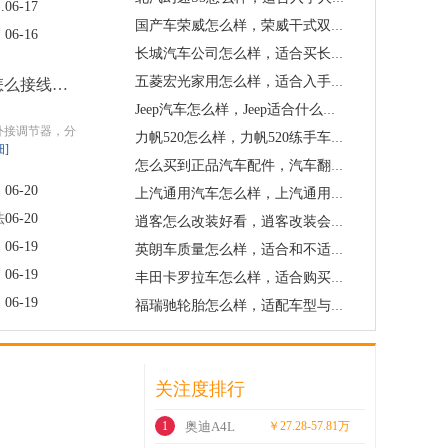
后电瓶容易亏电怎么办
06-17
国产车荣威怎么样，荣威干式双离合还能买二手吗
06-16
长城汽车公司怎么样，适合买长城的人群
五菱宏光家用怎么样，适合入手五菱宏光人群有哪些
汽车内调发电机怎么接线，接线严禁禁忌有哪些
Jeep汽车怎么样，Jeep适合什么人买
外接调节器，分
力帆520怎么样，力帆520练手车值得全款入手吗
细]
怎么买到正品汽车配件，汽车翻新配件和正品配件怎么区分
06-20
上汽通用汽车怎么样，上汽通用燃油车还值得入手吗
法
06-20
逍客怎么改装好看，逍客改装会影响二手车保值率吗
06-19
英朗车质量怎么样，适合和不适合购买人群有哪些
06-19
丰田卡罗拉车怎么样，适合购买人群有哪些
06-19
福瑞驰轮胎怎么样，适配车型与换胎建议
关注度排行
1
奥迪A4L
￥27.28-57.81万