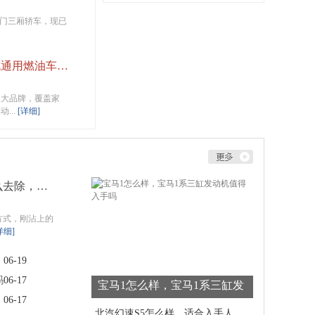
旧入门三厢轿车，现已
上汽通用汽车怎么样，上汽通用燃油车还值得入手吗
三大品牌，覆盖家
...
[详细]
车身水泥污渍怎么去除，清理后漆面发白发印补救办法
方式，刚沾上的
详细]
06-19
吗
06-17
宝马1怎么样，宝马1系三缸发
06-17
动机值得入手吗
北汽幻速S5怎么样，适合入手人群有哪些