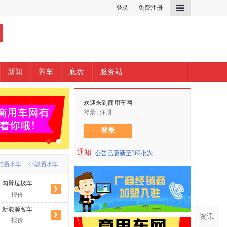
登录
免费注册
新闻
养车
底盘
服务站
欢迎来到商用车网
登录
|
注册
登录
通知
公告已更新至362批次
吨洒水车
小型洒水车
勾臂垃圾车
挂桶垃圾车
洗扫车
洒水车
报价
报价
报价
报价
新能源客车
乘用车
资讯
报价
报价