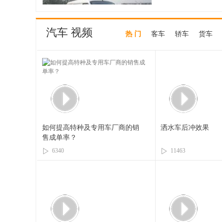
汽车 视频
热 门
客车
轿车
货车
如何提高特种及专用车厂商的销
洒水车后冲效果
售成单率？
6340
11463