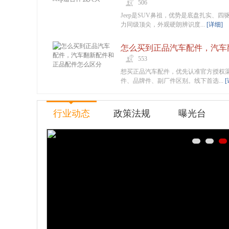
506
Jeep是SUV鼻祖，优势是底盘扎实、四
力同级顶尖，外观硬朗辨识度...
[详细]
553
想买正品汽车配件，优先认准官方授权
件、品牌件、副厂件区别。线下首选...
[
行业动态
政策法规
曝光台