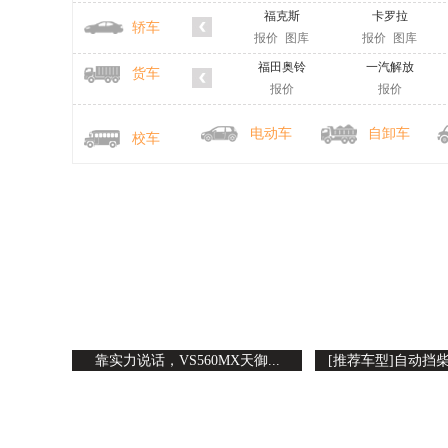
福克斯
卡罗拉
轿车
报价
图库
报价
图库
福田奥铃
一汽解放
货车
报价
报价
电动车
自卸车
校车
靠实力说话，VS560MX天御...
[推荐车型]自动挡柴