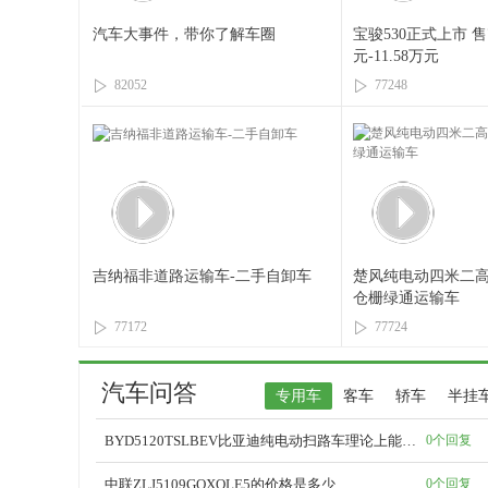
汽车大事件，带你了解车圈
宝骏530正式上市 售7
元-11.58万元
82052
77248
吉纳福非道路运输车-二手自卸车
楚风纯电动四米二
仓栅绿通运输车
77172
77724
汽车问答
专用车
客车
轿车
半挂
BYD5120TSLBEV比亚迪纯电动扫路车理论上能行驶多少公里？
0个回复
中联ZLJ5109GQXQLE5的价格是多少
0个回复