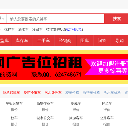
型
型
格
搅拌车
洒水车
冷藏车
技术支持QQ(
624748671
)
闻
片
车型库
库存车
二手车
经销商
图库
问答
导购
盘
件
车
库
应急保障车
疫苗冷链车
污水处理车
校车价格
救护车价格
洒水车价格
8
平板运输车
高空作业车
冷藏车
抑尘车
报价
报价
报价
报价
校车
城市公交车
旅游客车
公路客车
报价
报价
报价
报价