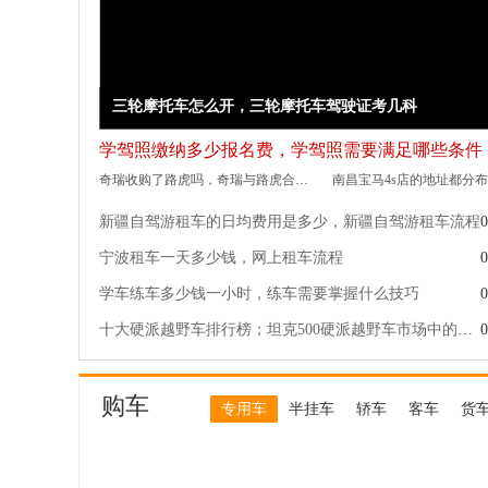
三轮摩托车怎么开，三轮摩托车驾驶证考几科
学驾照缴纳多少报名费，学驾照需要满足哪些条件
奇瑞收购了路虎吗，奇瑞与路虎合作的车型
新疆自驾游租车的日均费用是多少，新疆自驾游租车流程
0
宁波租车一天多少钱，网上租车流程
0
学车练车多少钱一小时，练车需要掌握什么技巧
0
十大硬派越野车排行榜；坦克500硬派越野车市场中的佼佼者
0
购车
专用车
半挂车
轿车
客车
货