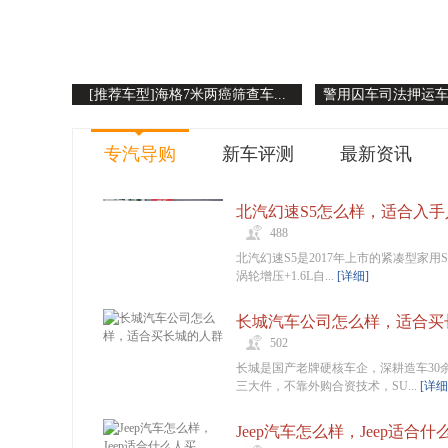
[推荐车型]海格7米两癌筛查车...
警用囚车司法押运车警
专汽导购
新车评测
最新资讯
北汽幻速S5怎么样，适合入
488
北汽幻速S5是2017年上市的紧凑型家用SU
涡轮增压+1.6L自...
[详细]
长城汽车公司怎么样，适合买
502
长城是国产老牌硬核车企，深耕造车30
三大件，不靠外购合资技术，SU...
[详细
Jeep汽车怎么样，Jeep适合什