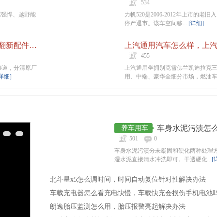
534
驱强悍、越野能
力帆520是2006-2012年上市的老
停产退市。该车空间够...
[详细]
怎么买到正品汽车配件，汽车翻新配件和正品配件怎么区分
455
渠道，分清原厂
上汽通用坐拥别克雪佛兰凯迪拉克
详细]
用、中端、豪华全细分市场，燃油车动
养车用车
501
0
车身水泥污渍分未凝固和硬化两种处理
湿水泥直接清水冲洗即可。干透硬化...
[
北斗星x5怎么调时间，时间自动复位针对性解决办法
车载充电器怎么看充电快慢，车载快充会损伤手机电池
朗逸胎压监测怎么用，胎压报警亮起解决办法