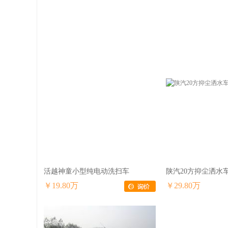
活越神童小型纯电动洗扫车
陕汽20方抑尘洒水
￥19.80万
￥29.80万
陕汽通家电动厢式运输车
国六福特v362低
￥7.98万
￥16.20万