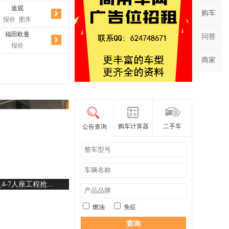
途观
奥迪A4L
速腾
普拉多
购车
报价
图库
报价
图库
报价
图库
报价
图库
福田欧曼
长安商用
一拖重卡
一汽凌源
问答
报价
报价
报价
报价
商家
购车计算器
二手车
公告查询
_4-7人座工程抢...
燃油
免征
查询