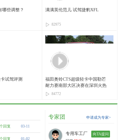
有哪些调整？
满满英伦范儿 试驾捷豹XFL
82975
轻卡试驾评测
福田奥铃CTS超级轻卡中国勒芒
耐力赛南部大区决赛在深圳火热
开赛
84772
专家团
申请成为专家>
0个回复
03-11
专用车工厂
向TA提问
0个回复
01-02