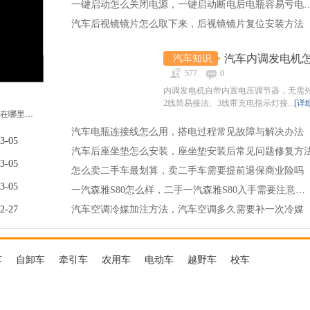
一键启动怎么关闭电源，一键启动断电
汽车后视镜镜片怎么取下来，后视镜镜片复位安装方法
汽车知识
577
0
内调发电机自带内置电压调节器，无需
2线简易接法、3线带充电指示灯接...
[详
南昌宝马4s店的地址都分布在哪里，宝马4s店的服务范围有哪些
汽车电瓶连接线怎么用，搭电过程常见故障与解决办法
3-05
汽车后座坐垫怎么安装，座坐垫安装后常见问题修复方
3-05
怎么卖二手车最划算，卖二手车需要提前退保商业险吗
3-05
一汽森雅S80怎么样，二手一汽森雅S80入手需要注意什么
2-27
汽车空调冷媒加注方法，汽车空调多久需要补一次冷媒
车
自卸车
牵引车
农用车
电动车
越野车
校车