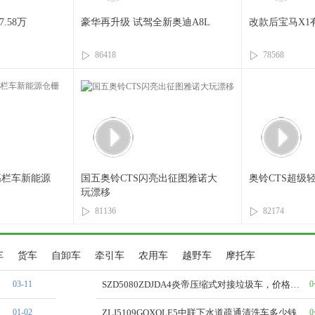
.58万
豪华再升级 试驾全新奥迪A8L
改款后宝马X1
86418
78568
高栏车新能源
国五奥铃CTS闪亮出征图雅诺大
奥铃CTS超级
玩漂移
81136
82174
车
货车
自卸车
牵引车
农用车
越野车
摩托车
03-11
SZD5080ZDJDA4炎帝压缩式对接垃圾车，价格跨度那么大，有啥关键的区别吗？
01-02
ZLJ5109GQXQLE5中联下水道疏通清洗车多少钱一台