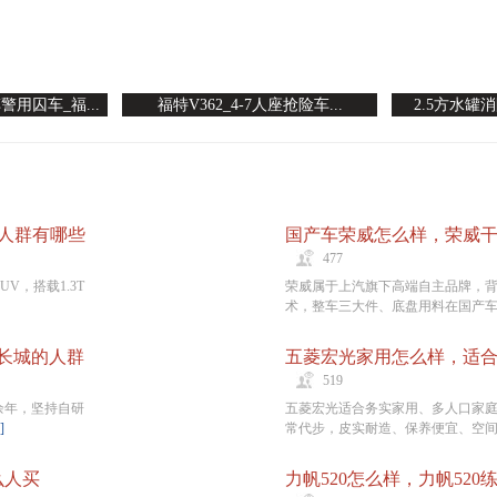
用囚车_福...
福特V362_4-7人座抢险车...
2.5方水罐消
手人群有哪些
477
V，搭载1.3T
荣威属于上汽旗下高端自主品牌，
术，整车三大件、底盘用料在国产车里
长城的人群
519
余年，坚持自研
五菱宏光适合务实家用、多人口家
]
常代步，皮实耐造、保养便宜、空间.
么人买