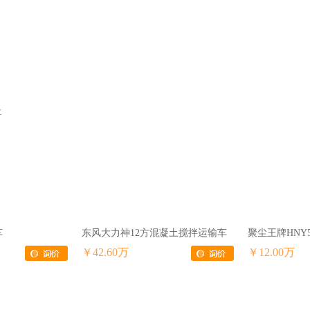
车
东风大力神12方混凝土搅拌运输车
￥42.60万
￥12.00万
顶监护型救护车
东风途逸3方蓝牌餐厨垃圾车
￥13.68万