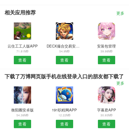
相关应用推荐
更多
云住工工人版APP
DECX撮合交易安卓版
安装包管理
71.81MB
54.9MB
39.98MB
查看
查看
查看
下载了万博网页版手机在线登录入口的朋友都下载了
更多
衡阳圈安卓版
191职程网APP
字幕君APP
54.38MB
12.22MB
30.93MB
查看
查看
查看