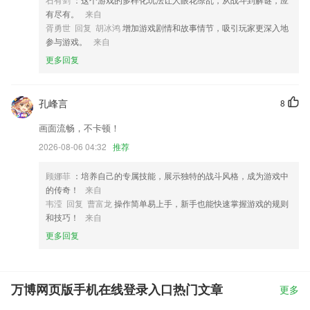
有尽有。
来自
胥勇世 回复 胡冰鸿
增加游戏剧情和故事情节，吸引玩家更深入地
参与游戏。
来自
更多回复
孔峰言
8
画面流畅，不卡顿！
2026-08-06 04:32
推荐
顾娜菲
：培养自己的专属技能，展示独特的战斗风格，成为游戏中
的传奇！
来自
韦滢 回复 曹富龙
操作简单易上手，新手也能快速掌握游戏的规则
和技巧！
来自
更多回复
万博网页版手机在线登录入口热门文章
更多