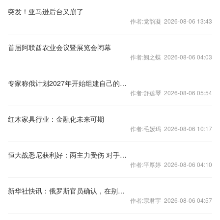
突发！亚马逊后台又崩了
作者:党韵凝 2026-08-06 13:43
首届阿联酋农业会议暨展览会闭幕
作者:阙之蝶 2026-08-06 04:03
专家称俄计划2027年开始组建自己的空间站
作者:舒莲琴 2026-08-06 05:54
红木家具行业：金融化未来可期
作者:毛媛玛 2026-08-06 10:17
恒大战悉尼获利好：两主力受伤 对手一个多月没赢球
作者:平厚婷 2026-08-06 04:10
新华社快讯：俄罗斯官员确认，在别尔哥罗德州坠毁的军用运输机上人员已全部遇难
作者:宗君宇 2026-08-06 04:57