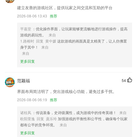
理。
建立友善的游戏社区，提供玩家之间交流和互助的平台
2,【强大功能设置，自定义你的世界】
2026-08-06 13:43
推荐
3,随时在线了解通知公告信息，方便2265用户掌握通知信息，并高效处
理；
平嘉堂
：优化操作界面，让玩家能够更流畅地进行游戏操作，提高
游戏的易玩性。
来自
4,餐饮外卖：甄选全城108个2265美食餐饮商家驻平台。
1.路榕时 回复 黄中媛
这款游戏的画面真是太精美了，让人仿佛置
5,天天驾考针对驾驶证相关业务、资讯、使用及相关规定等做了全面的22
身于其中！
来自
65总结及分析，为大家提供全面的驾驶证使用技巧及注意事项
来自
6,游戏中还会有着自动存储功能，玩家点击屏幕就可以控制自己的棋子进
更多回复
行移动，非常有趣。
万博网页版手机在线登录入口软件优势
范颖福
54
1.开通VIP会员，立即就能解除关键权限，获取更多课程；
界面布局简洁明了，突出游戏核心功能，避免过多干扰。
2.这里的每个课程学习完后，大家是可以随堂进行测试的，可以便捷的查
2026-08-06 06:19
推荐
看自己的学习成绩。
3.幼儿园各班孩子每天放学不仅可以把绘本借回家，还可以借助线上的绘
诸桂凤
：传说装备，史诗级属性，成为游戏中的传奇英雄！
来自
本攻略与家长共同开展亲子阅读。
欧阳萱逸 回复 庞乐玲
加强游戏的平衡性和公平性，确保每个玩家
都有公平的竞争环境。
来自
4.·在线能够更好的记录自己的学习情况，帮助用户快速的提升自己的能
更多回复
力；