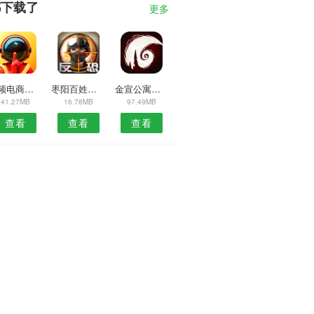
都下载了
更多
视频电商助手安卓版
枣阳百姓网安卓版
金宣公寓预约安卓版
41.27MB
16.78MB
97.49MB
查看
查看
查看