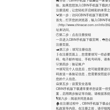
🐲导语：
CBIN手机版下载
📻是一家
验。如果您想加入
CBIN手机版下载
的
注册流程，让您轻松开启精彩的体育
🦀第一步：访问CBIN手机版下载官网
首先，打开您的浏览器，输入
CBIN
（http://www.chinacar.com.cn
址来访问。
🕙第二步：点击注册按钮
一旦进入
CBIN手机版下载
官网，👅
注册页面。
🛥第三步：填写注册信息
🖇在注册页面上，您需要填写一些必
码、电子邮件地址、手机号码等。请
🦷第四步：验证账户
🍴填写完个人信息后，您可能需要进
码发送一条验证信息，您需要按照提
您的个人信息。
🙅第五步：设置安全选项
CBIN手机版下载
通常要求您设置一些
案，启用两步验证等功能。请根据系
🎙第六步：阅读并同意条款
🏚在注册过程中，
CBIN手机版下载
会
私政策等内容。在注册之前，请仔细