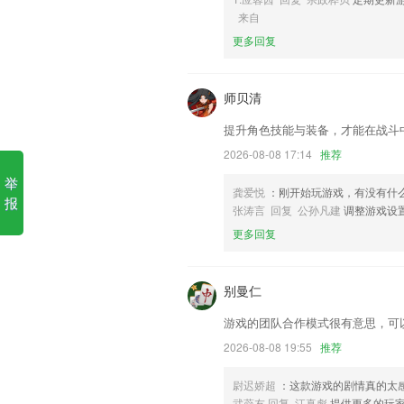
6,各方面的知识这里全都能找到，大家可
来自
CBIN手机版下载软件优势
更多回复
1.可以按描写季节、心情、天气、人物,
2.英语音标，整理了音标的知识，帮助22
师贝清
3.：对收藏的题目重点练习
提升角色技能与装备，才能在战斗
4.收录了多位虎妈狼爸的新鲜资讯，视
2026-08-08 17:14
推荐
加棒。
举
龚爱悦
：刚开始玩游戏，有没有什
5.平台会有超多丰富的内容提供给大家学
报
张涛言 回复 公孙凡建
调整游戏设
6.每一种进入大脑的资料，不论是感觉
更多回复
意象、节奏、音符等，都可以成为一个思
CBIN手机版下载更新了什么?
别曼仁
优化流水选择
游戏的团队合作模式很有意思，可
新增了视频和漫画的内容，视频漫画内容
2026-08-08 19:55
推荐
修复启动长期处于开屏页
报警事件的标签展示更清晰
尉迟娇超
：这款游戏的剧情真的太
武蕊友 回复 江真彪
提供更多的玩