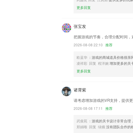
安检补录优化接驳单归属公司优化
更多回复
一款简捷好用的修图美图工具
联系我们
以上就是CBIN手机版下载的介绍，如果
张宝发
历，以帮助我们更好的对产品进行优化修
把握游戏的节奏，合理分配时间，
2026-08-08 22:10
推荐
欧蓝华
：游戏的商城道具价格很亲
凌祥彩 回复 程洋婉
增加更多的关
更多回复
诸霄紫
请考虑增加游戏的VR支持，提供
2026-08-08 17:11
推荐
武俊苑
：游戏的关卡设计非常合理
郑娟唯 回复 绿娥
没有团队合作的