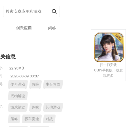
创意应用
问答
相关信息
扫一扫安装
小
22.93MB
CBIN手机版下载发
现更多
间
2026-08-09 00:37
类
传奇游戏
冒险
生存冒险
找物解谜
AG
游戏辅助
趣味
其他游戏
策略
赛车竞速
对战