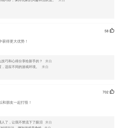
以利用空闲的时间来进行学习
出自名人、名著等方式来查看成语
65学生改善自己的发音
58
中获得更大优势！
频加文章丰富的内容让爸爸妈妈更加会辅导子女的学习；孩子看了学习更
么技巧和心得分享给新手的？
来自
习和提升，并且掌握专业知识。
置，适应不同的游戏环境。
来自
、记忆或是想法——包括文字、数字、符码、香气、食物、线条、颜色、
考中心，并由此中心向外发散出成千上万的关节点。
702
以和朋友一起打怪！
更丰富，看看有没有你喜欢的内容哦~
感人了，让我不禁流下了眼泪
来自
家对战玩法，增加游戏竞争性
来自