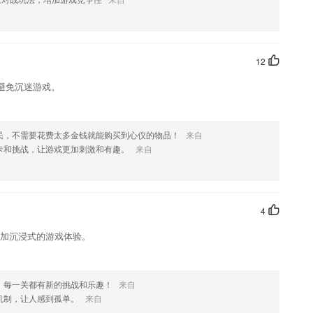
您喜欢这款软件，您可以到应用商店进行打分评论，说出您的使用经
12
改。
避免沉迷游戏。
民，不需要花费太多金钱就能购买到心仪的物品！
来自
卡和挑战，让游戏更加刺激和有趣。
来自
4
更加沉浸式的游戏体验。
，每一关都有新的挑战和乐趣！
来自
机制，让人感到孤单。
来自