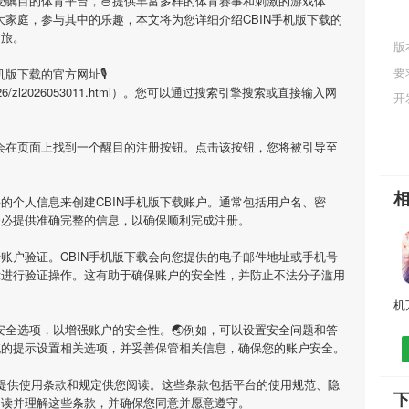
备受瞩目的体育平台，🍜提供丰富多样的体育赛事和刺激的游戏体
大家庭，参与其中的乐趣，本文将为您详细介绍
CBIN手机版下载
的
之旅。
版
要
手机版下载
的官方网址🎙
/info/2026/zl2026053011.html）。您可以通过搜索引擎搜索或直接输入网
开
您会在页面上找到一个醒目的注册按钮。点击该按钮，您将被引导至
要的个人信息来创建
CBIN手机版下载
账户。通常包括用户名、密
务必提供准确完整的信息，以确保顺利完成注册。
行账户验证。
CBIN手机版下载
会向您提供的电子邮件地址或手机号
示进行验证操作。这有助于确保账户的安全性，并防止不法分子滥用
安全选项，以增强账户的安全性。🌏例如，可以设置安全问题和答
统的提示设置相关选项，并妥善保管相关信息，确保您的账户安全。
提供使用条款和规定供您阅读。这些条款包括平台的使用规范、隐
下
阅读并理解这些条款，并确保您同意并愿意遵守。