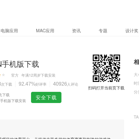
电脑应用
MAC应用
资讯
专题
设计奖
IN手机版下载
大
官方
年满12周岁
下载安装
时
8
次下载
92.47%
好评率
40926
人评论
扫码打开当前页下载
分
先下载
安全下载
IN手机版下载安装
T