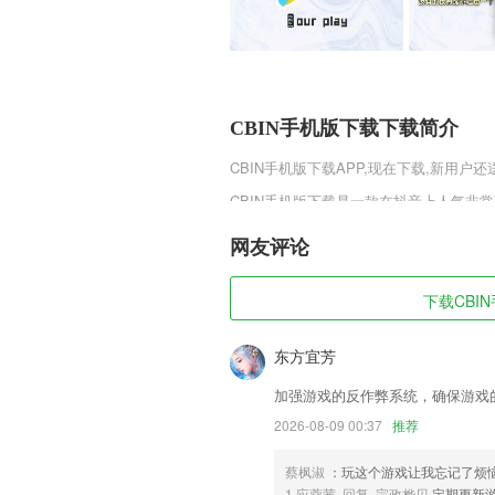
CBIN手机版下载下载简介
CBIN手机版下载
APP,现在下载,新用户还
CBIN手机版下载是一款在抖音上人气非
解谜游戏内容哦。侦探小画家这款游戏中
法，体验不一样的侦探剧情解谜游戏哦。
网友评论
CBIN手机版下载软件特色
下载CBIN
1,既权威、理性、丰富，又生动、活跃
树立香河好形象。
东方宜芳
2,使用起来非常简单，适合所有人使用，
加强游戏的反作弊系统，确保游戏
3,丰富多样的舞蹈赛事等你来参加，随时
2026-08-09 00:37
推荐
4,个人邮箱：可关联QQ邮箱、网易邮箱
5,真正的做到让识别变得非常简单，您只
蔡枫淑
：玩这个游戏让我忘记了烦
1.应蓉茜 回复 宗政桦贝
定期更新