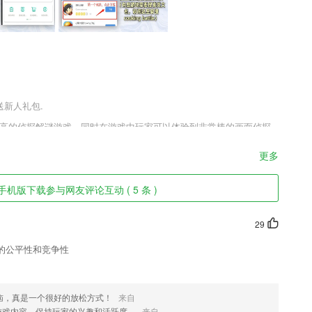
送新人礼包.
常高的侦探解谜游戏，同时在游戏中玩家可以体验到非常棒的画面侦探
可以将绘画以及解谜完美的融合到一起带给玩家更加有趣的侦探解谜玩
更多
手机版下载参与网友评论互动 ( 5 条 )
、周到，更快捷、更立体、更全面地讲述香河好故事，传递香河好声音，
29
是一款非常好用的工具。
的公平性和竞争性
可以进行线上报名
、139邮箱等各类邮箱，邮件收发、通讯录管理一手掌握；
需要几个操作就能轻松的搞定。
恼，真是一个很好的放松方式！
来自
游戏内容，保持玩家的兴趣和活跃度。
来自