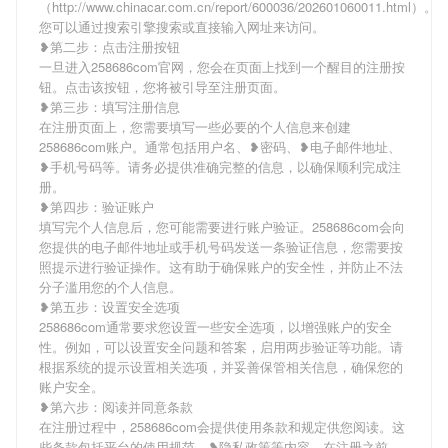
（http://www.chinacar.com.cn/report/600036/202601060011.html）。
您可以通过搜索引擎搜索或直接输入网址来访问。
❥第二步：点击注册按钮
一旦进入258686com官网，您会在页面上找到一个醒目的注册按
钮。点击该按钮，您将被引导至注册页面。
❥第三步：填写注册信息
在注册页面上，您需要填写一些必要的个人信息来创建
258686com账户。通常包括用户名、❥密码、❥电子邮件地址、
❥手机号码等。请务必提供准确完整的信息，以确保顺利完成注
册。
❥第四步：验证账户
填写完个人信息后，您可能需要进行账户验证。258686com会向
您提供的电子邮件地址或手机号码发送一条验证信息，您需要按
照提示进行验证操作。这有助于确保账户的安全性，并防止不法
分子滥用您的个人信息。
❥第五步：设置安全选项
258686com通常要求您设置一些安全选项，以增强账户的安全
性。例如，可以设置安全问题和答案，启用两步验证等功能。请
根据系统的提示设置相关选项，并妥善保管相关信息，确保您的
账户安全。
❥第六步：阅读并同意条款
在注册过程中，258686com会提供使用条款和规定供您阅读。这
些条款包括平台的使用规范、❥隐私政策等内容。在注册之前，