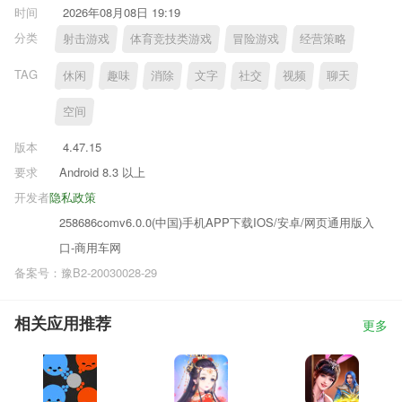
时间
2026年08月08日 19:19
分类
射击游戏
体育竞技类游戏
冒险游戏
经营策略
TAG
休闲
趣味
消除
文字
社交
视频
聊天
空间
版本
4.47.15
要求
Android 8.3 以上
开发者
隐私政策
258686comv6.0.0(中国)手机APP下载IOS/安卓/网页通用版入
口-商用车网
备案号：豫B2-20030028-29
相关应用推荐
更多