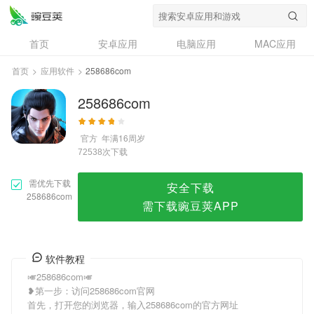
258686com
首页
安卓应用
电脑应用
MAC应用
资讯
专题
设计奖
创意应用
首页
>
应用软件
>
258686com
问答
258686com
官方
年满16周岁
次下载
72538
需优先下载
安全下载
258686com
需下载豌豆荚APP
软件教程
🎺258686com🎺
❥第一步：访问258686com官网
首先，打开您的浏览器，输入258686com的官方网址