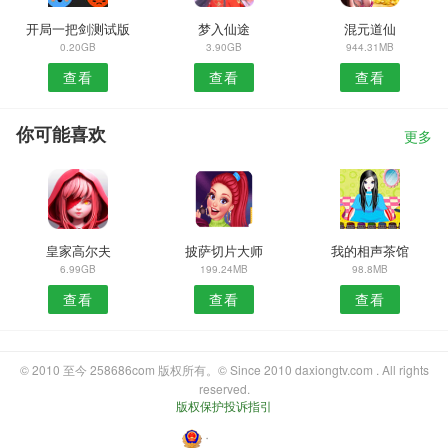
开局一把剑测试版
梦入仙途
混元道仙
0.20GB
3.90GB
944.31MB
查看
查看
查看
你可能喜欢
更多
皇家高尔夫
披萨切片大师
我的相声茶馆
6.99GB
199.24MB
98.8MB
查看
查看
查看
© 2010 至今 258686com 版权所有。© Since 2010 daxiongtv.com . All rights
reserved.
版权保护投诉指引
・