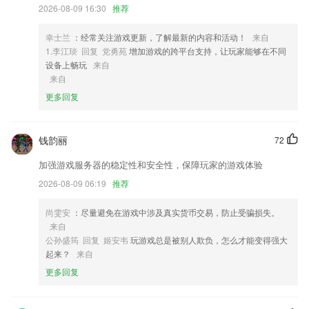
2,【豪车出租】
2026-08-09 16:30
推荐
3,书架管理让你看小说更加方便，还支持字体设置以及多阅读背景的设置
幸士兰
：经常关注游戏更新，了解最新的内容和活动！
来自
4,在校一线教师来自：中国传媒大学、北京电影学院、中央戏剧学院、中
1.李江琰 回复 党勇苑
增加游戏的跨平台支持，让玩家能够在不同
央戏曲学院、浙江传媒学院、上海戏剧学院等;包含播音主持、影视表
设备上畅玩
来自
演、编导制作、音乐剧等热门专业，定向辅导，帮你提升专业水平，带你
来自
踏入名校！
更多回复
5,一键城配下单，即送即达，就是这么简单
6,对所有的审批事项进行管理，方便2265用户能高效的进行管理；
钱韵丽
72
江南体育网站服务好软件优势
加强游戏服务器的稳定性和安全性，保障玩家的游戏体验
1.让大家在线学习好国画方面的知识更轻松，了解对应的知识点更简单。
2026-08-09 06:19
推荐
2.全部品牌内容可以自选，可以在此得到沧海拾遗的原创诗歌。
3.·行业辅导名师倾情解析，为司法考试备考加满能量；
尚雯安
：尽量避免在游戏中涉及真实货币交易，防止受骗损失。
来自
4.20人小班管理，统一课程进度，安排作业，每日打卡，军事化管理。
公孙盛筠 回复 姬安韦
玩游戏总是被别人欺负，怎么才能变得强大
5.·内置简硬笔楷书行书、王羲之颜真卿等大师的各种字体可供选择
起来？
来自
更多回复
6.】语音调速、单句播放，只显示英文，定时关闭、学习闹钟、学习记录
显示等功能，还有比我更强大的吗？
江南体育网站服务好更新了什么?