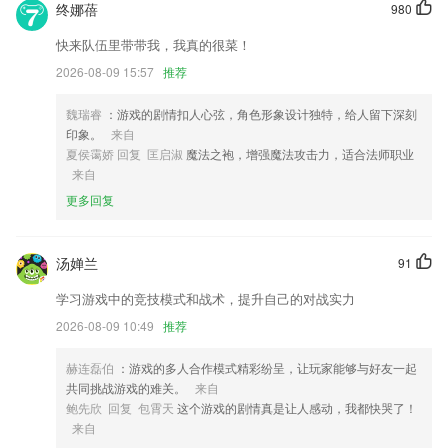
终娜蓓
980
修改隐私动态申请，优化功能
快来队伍里带带我，我真的很菜！
新增孺子书房小程序
2026-08-09 15:57
推荐
商家名片样式改版
魏瑞睿
：游戏的剧情扣人心弦，角色形象设计独特，给人留下深刻
缺陷修复
印象。
来自
优化凌晨期间酒店预定功能体验
夏侯霭娇 回复 匡启淑
魔法之袍，增强魔法攻击力，适合法师职业
来自
增加几款三星SOC。
更多回复
联系我们
以上就是江南体育网站服务好的介绍，如果您喜欢这款软件，您可以到应
用商店进行打分评论，说出您的使用经历，以帮助我们更好的对产品进行
汤婵兰
91
优化修改。
学习游戏中的竞技模式和战术，提升自己的对战实力
2026-08-09 10:49
推荐
赫连磊伯
：游戏的多人合作模式精彩纷呈，让玩家能够与好友一起
共同挑战游戏的难关。
来自
鲍先欣 回复 包霄天
这个游戏的剧情真是让人感动，我都快哭了！
来自