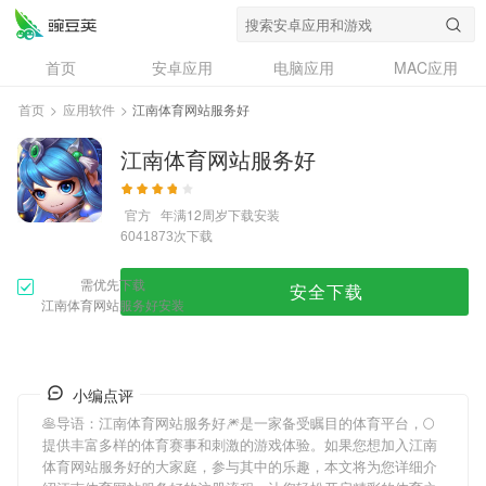
首页
安卓应用
电脑应用
MAC应用
资讯
专题
设计奖
创意应用
首页
>
应用软件
>
江南体育网站服务好
问答
江南体育网站服务好
官方
年满12周岁
下载安装
次下载
6041873
需优先下载
安全下载
江南体育网站服务好安装
小编点评
🥞导语：
江南体育网站服务好
🎆是一家备受瞩目的体育平台，🌕
提供丰富多样的体育赛事和刺激的游戏体验。如果您想加入
江南
体育网站服务好
的大家庭，参与其中的乐趣，本文将为您详细介