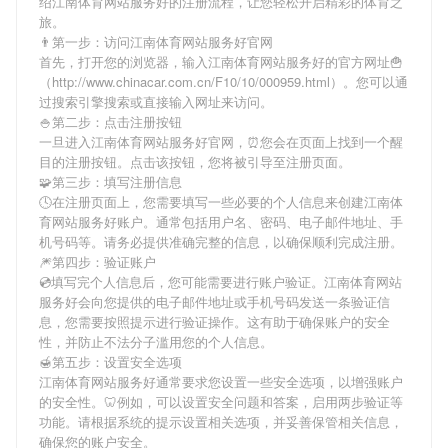
绍
江南体育网站服务好
的注册流程，让您轻松开启精彩的体育之
旅。
👨第一步：访问江南体育网站服务好官网
首先，打开您的浏览器，输入
江南体育网站服务好
的官方网址🍟
（http://www.chinacar.com.cn/F10/10/000959.html）。您可以通
过搜索引擎搜索或直接输入网址来访问。
🍚第二步：点击注册按钮
一旦进入
江南体育网站服务好
官网，⏰您会在页面上找到一个醒
目的注册按钮。点击该按钮，您将被引导至注册页面。
🧩第三步：填写注册信息
🕓在注册页面上，您需要填写一些必要的个人信息来创建
江南体
育网站服务好
账户。通常包括用户名、密码、电子邮件地址、手
机号码等。请务必提供准确完整的信息，以确保顺利完成注册。
🎆第四步：验证账户
💿填写完个人信息后，您可能需要进行账户验证。
江南体育网站
服务好
会向您提供的电子邮件地址或手机号码发送一条验证信
息，您需要按照提示进行验证操作。这有助于确保账户的安全
性，并防止不法分子滥用您的个人信息。
🍯第五步：设置安全选项
江南体育网站服务好
通常要求您设置一些安全选项，以增强账户
的安全性。🦷例如，可以设置安全问题和答案，启用两步验证等
功能。请根据系统的提示设置相关选项，并妥善保管相关信息，
确保您的账户安全。