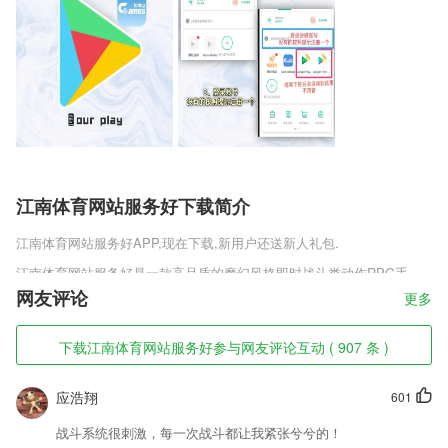
江南体育网站服务好下载简介
江南体育网站服务好
APP,现在下载,新用户还送新人礼包.
江南体育网站服务好是一款高品质的魔幻风格即时战斗类动作RPG手
游，游戏采用的是顶尖的引擎打造，精美绝伦的游戏画面，惟妙惟肖的人
网友评论
更多
物形象，恢弘大气的地图，为广大的玩家展现了一个全新的魔幻世界，饱
满的游戏剧情，简单粗暴的操作，让你展开一场全新的冒险之旅，喜欢时
下载江南体育网站服务好参与网友评论互动 ( 907 条 )
空神翼正式版v1.0.1这款游戏的玩家千万不要错过!
江南体育网站服务好软件特色
应浩翔
601
1,同步练习题，实用、生动又有趣。
战斗系统很刺激，每一次战斗都让我紧张兮兮的！