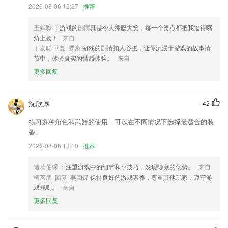
灵活设置定时任务
2026-08-06 12:27
推荐
大大们可以新建喜欢的话题啦，发表时也可以选择多个话题增加帖子的曝
光哟，快来和同好们大声BB吧
王婵骅
：游戏的剧情真是令人捧腹大笑，每一个笑点都把我逗得嘴
角上扬！
来自
以上就是亚新官方下载的介绍，如果您喜欢这款软件，您可以到应用商店
丁发聪 回复 蝶豪
游戏的剧情扣人心弦，让你沉浸于游戏的故事情
进行打分评论，说出您的使用经历，以帮助我们更好的对产品进行优化修
节中，体验真实的情感体验。
来自
改。
更多回复
优化软件UI
附近站点升级，增加周边地图，站点信息更清晰；
沈欣厚
42
联系我们
以上就是oe下载的介绍，如果您喜欢这款软件，您可以到应用商店进行
练习多种角色和武器的使用，可以在不同情况下选择最适合的装
打分评论，说出您的使用经历，以帮助我们更好的对产品进行优化修改。
备。
2026-08-06 13:10
推荐
诸葛伯琛
：注重游戏中的细节和小技巧，发现隐藏的优势。
来自
柯茗朋 回复 燕阅保
保持良好的游戏素养，尊重其他玩家，遵守游
戏规则。
来自
更多回复