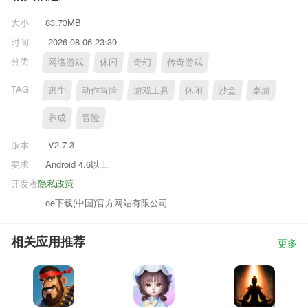
大小
83.73MB
时间
2026-08-06 23:39
分类
网络游戏
休闲
奇幻
传奇游戏
TAG
逃生
动作冒险
游戏工具
休闲
沙盒
桌游
养成
冒险
版本
V2.7.3
要求
Android 4.6以上
开发者
隐私政策
oe下载(中国)官方网站有限公司
相关应用推荐
更多