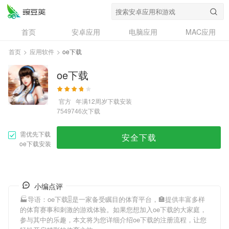
首页
安卓应用
电脑应用
MAC应用
资讯
专题
设计奖
创意应用
首页
>
应用软件
>
oe下载
问答
oe下载
官方
年满12周岁
下载安装
次下载
7549746
需优先下载
安全下载
oe下载安装
小编点评
🏭导语：
oe下载
🎚是一家备受瞩目的体育平台，🏣提供丰富多样
的体育赛事和刺激的游戏体验。如果您想加入
oe下载
的大家庭，
参与其中的乐趣，本文将为您详细介绍
oe下载
的注册流程，让您