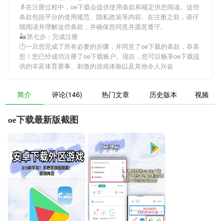
👵在注册过程中，
oe下载
会提供使用条款和规定供您阅读。这些
条款包括平台的使用规范、隐私政策等内容。在注册之前，请仔
细阅读并理解这些条款，并确保您同意并愿意遵守。
🏜第七步：完成注册
🕐一旦您完成了所有必要的步骤，并同意了
oe下载
的条款，恭喜
您！您已经成功注册了oe下载账户。现在，您可以畅享
oe下载
提
供的丰富体育赛事、刺激的游戏体验以及其他令人兴奋
简介
评论(146)
热门文章
历史版本
视频
oe下载最新版截图