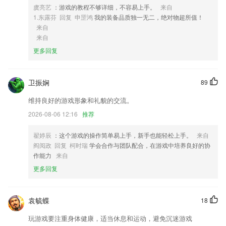
3,专心为您正规车辆，专职司机
虞亮艺
：游戏的教程不够详细，不容易上手。
来自
1.东露芬 回复 申罡鸿
我的装备品质独一无二，绝对物超所值！
4,品质把控:针对产品制定严格品质检测制度,所有商品都经过严格检测
来自
5,您可以通过自己阅读新闻、转发朋友圈以及收徒弟的方式赚钱，福利多
来自
多
更多回复
6,有趣：丰富多彩的挑战玩法，花样百出的课程设计，传统枯燥的英语练
习也可以很快乐!
卫振娴
89
oe下载软件优势
维持良好的游戏形象和礼貌的交流。
1.好帮手、好工具、好平台
2026-08-06 12:16
推荐
2.每时每刻浏览最新消息，内容丰厚
3.最终记分板信息也可以清楚看到。获得高分需要一些技巧；
翟婷辰
：这个游戏的操作简单易上手，新手也能轻松上手。
来自
阎阅政 回复 柯时瑞
学会合作与团队配合，在游戏中培养良好的协
4.短视频为主，碎片化时间学习；多媒体电子书，创造愉悦体验
作能力
来自
5.孩子每一次发自心底的微笑，你都到场
更多回复
6.拥有专家授课的模式，可以学习更多健康医疗方面的知识。
oe下载更新了什么?
袁毓蝶
18
修复视频会议列表刷新后不显示最新数据的bug
玩游戏要注重身体健康，适当休息和运动，避免沉迷游戏