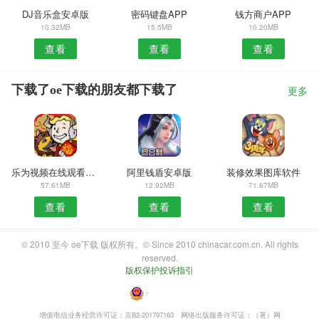
DJ音乐盒安卓版
密码键盘APP
钱方商户APP
10.32MB
15.5MB
10.20MB
查看
查看
查看
下载了oe下载的朋友都下载了
更多
乐为视频在线观看安卓版
阿里钱盾安卓版
装修效果图库软件
57.61MB
12.92MB
71.67MB
查看
查看
查看
© 2010 至今 oe下载 版权所有。© Since 2010 chinacar.com.cn. All rights
reserved.
版权保护投诉指引
・
增值电信业务经营许可证：京B2-201797163
网络出版服务许可证：（署）网