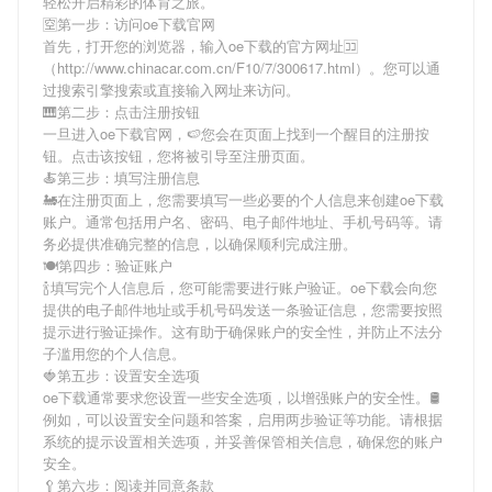
轻松开启精彩的体育之旅。
🈳第一步：访问oe下载官网
首先，打开您的浏览器，输入
oe下载
的官方网址🈁
（http://www.chinacar.com.cn/F10/7/300617.html）。您可以通
过搜索引擎搜索或直接输入网址来访问。
🎹第二步：点击注册按钮
一旦进入
oe下载
官网，🍉您会在页面上找到一个醒目的注册按
钮。点击该按钮，您将被引导至注册页面。
🍝第三步：填写注册信息
🚂在注册页面上，您需要填写一些必要的个人信息来创建
oe下载
账户。通常包括用户名、密码、电子邮件地址、手机号码等。请
务必提供准确完整的信息，以确保顺利完成注册。
🍽第四步：验证账户
🍾填写完个人信息后，您可能需要进行账户验证。
oe下载
会向您
提供的电子邮件地址或手机号码发送一条验证信息，您需要按照
提示进行验证操作。这有助于确保账户的安全性，并防止不法分
子滥用您的个人信息。
🍓第五步：设置安全选项
oe下载
通常要求您设置一些安全选项，以增强账户的安全性。🛢
例如，可以设置安全问题和答案，启用两步验证等功能。请根据
系统的提示设置相关选项，并妥善保管相关信息，确保您的账户
安全。
🥄第六步：阅读并同意条款