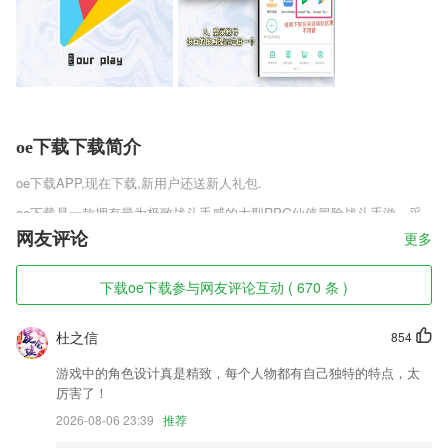
oe下载下载简介
oe下载
APP,现在下载,新用户还送新人礼包.
oe下载是一款拥有最为极致战斗手感的大型RPG仙侠冒险战斗手游，采
用unity引擎开发，在画质的保真度以及人物的整体造型上，都有着非同
网友评论
更多
一般的操作感受，在游戏中尽情的发挥自己的潜力，自由战斗热血作战，
超多新奇的仙侠玩法等你来体验，最为极致的画面感受带给你更多视觉震
下载oe下载参与网友评论互动 ( 670 条 )
撼。
oe下载软件特色
杜之信
854
1,课程表：查看每周每天课程信息
游戏中的角色设计真是精致，每个人物都有自己独特的特点，太
2,(2)连一连功能(连词成句)。软件会出示相应单元的英文句子，并打顺
厉害了！
序，用户通过点击单词重新组成一句英文，并点确认，判断对错，提高学
2026-08-06 23:39
推荐
生认读能力。