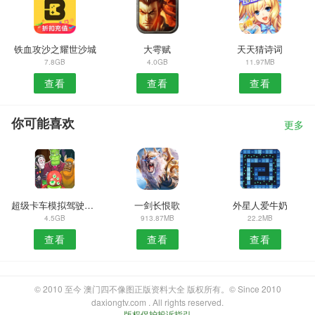
铁血攻沙之耀世沙城
大雩赋
天天猜诗词
7.8GB
4.0GB
11.97MB
查看
查看
查看
你可能喜欢
更多
超级卡车模拟驾驶游戏
一剑长恨歌
外星人爱牛奶
4.5GB
913.87MB
22.2MB
查看
查看
查看
© 2010 至今 澳门四不像图正版资料大全 版权所有。© Since 2010
daxiongtv.com . All rights reserved.
版权保护投诉指引