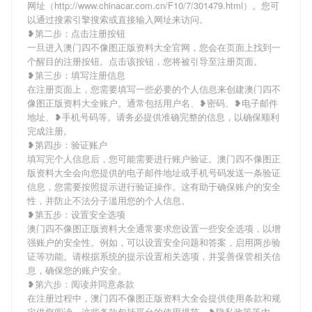
网址（http://www.chinacar.com.cn/F10/7/301479.html）。您可
以通过搜索引擎搜索或直接输入网址来访问。
❥第二步：点击注册按钮
一旦进入澳门四不像图正版资料大全官网，您会在页面上找到一
个醒目的注册按钮。点击该按钮，您将被引导至注册页面。
❥第三步：填写注册信息
在注册页面上，您需要填写一些必要的个人信息来创建澳门四不
像图正版资料大全账户。通常包括用户名、❥密码、❥电子邮件
地址、❥手机号码等。请务必提供准确完整的信息，以确保顺利
完成注册。
❥第四步：验证账户
填写完个人信息后，您可能需要进行账户验证。澳门四不像图正
版资料大全会向您提供的电子邮件地址或手机号码发送一条验证
信息，您需要按照提示进行验证操作。这有助于确保账户的安全
性，并防止不法分子滥用您的个人信息。
❥第五步：设置安全选项
澳门四不像图正版资料大全通常要求您设置一些安全选项，以增
强账户的安全性。例如，可以设置安全问题和答案，启用两步验
证等功能。请根据系统的提示设置相关选项，并妥善保管相关信
息，确保您的账户安全。
❥第六步：阅读并同意条款
在注册过程中，澳门四不像图正版资料大全会提供使用条款和规
定供您阅读。这些条款包括平台的使用规范、❥隐私政策等内