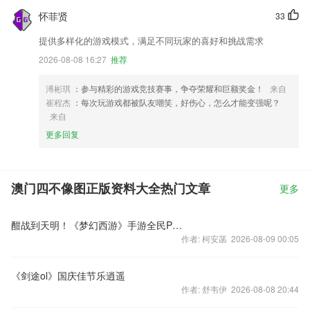
怀菲贤
33
提供多样化的游戏模式，满足不同玩家的喜好和挑战需求
2026-08-08 16:27
推荐
溥彬琪
：参与精彩的游戏竞技赛事，争夺荣耀和巨额奖金！
来自
崔程杰
：每次玩游戏都被队友嘲笑，好伤心，怎么才能变强呢？
来自
更多回复
澳门四不像图正版资料大全热门文章
更多
酣战到天明！《梦幻西游》手游全民PK赛64强火热出炉
作者: 柯安菡 2026-08-09 00:05
《剑途ol》国庆佳节乐逍遥
作者: 舒韦伊 2026-08-08 20:44