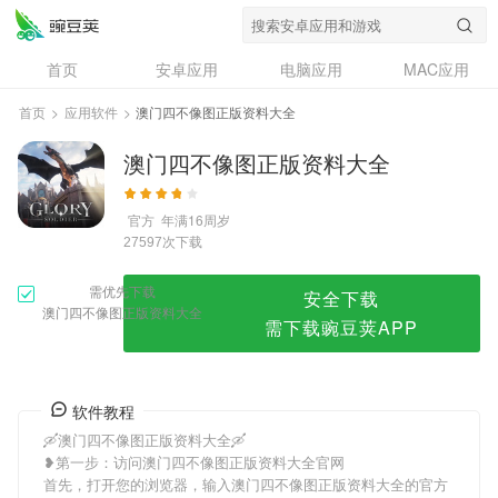
澳门四不像图正版资料大全
首页
安卓应用
电脑应用
MAC应用
资讯
专题
设计奖
创意应用
首页
>
应用软件
>
澳门四不像图正版资料大全
问答
澳门四不像图正版资料大全
官方
年满16周岁
次下载
27597
需优先下载
安全下载
澳门四不像图正版资料大全
需下载豌豆荚APP
软件教程
🛶澳门四不像图正版资料大全🛶
❥第一步：访问澳门四不像图正版资料大全官网
首先，打开您的浏览器，输入澳门四不像图正版资料大全的官方