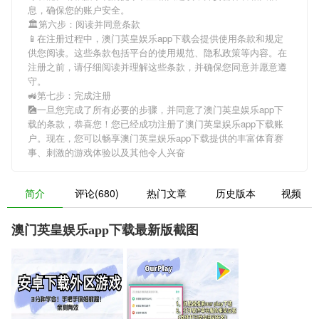
息，确保您的账户安全。
🏛第六步：阅读并同意条款
📱在注册过程中，
澳门英皇娱乐app下载
会提供使用条款和规定
供您阅读。这些条款包括平台的使用规范、隐私政策等内容。在
注册之前，请仔细阅读并理解这些条款，并确保您同意并愿意遵
守。
🚜第七步：完成注册
🎑一旦您完成了所有必要的步骤，并同意了
澳门英皇娱乐app下
载
的条款，恭喜您！您已经成功注册了澳门英皇娱乐app下载账
户。现在，您可以畅享
澳门英皇娱乐app下载
提供的丰富体育赛
事、刺激的游戏体验以及其他令人兴奋
简介
评论(680)
热门文章
历史版本
视频
澳门英皇娱乐app下载最新版截图