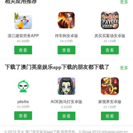
相关应用推荐
更多
湛江建筑劳务APP
停车狗安卓版
房买买案场安卓版
80.28MB
56.97MB
45.12MB
查看
查看
查看
下载了澳门英皇娱乐app下载的朋友都下载了
更多
p6slite
AOE跑马灯安卓版
家视界安卓版
42.36MB
8.65MB
23.73MB
查看
查看
查看
© 2010 至今 澳门英皇娱乐app下载 版权所有。© Since 2010 chinacar.com.cn.