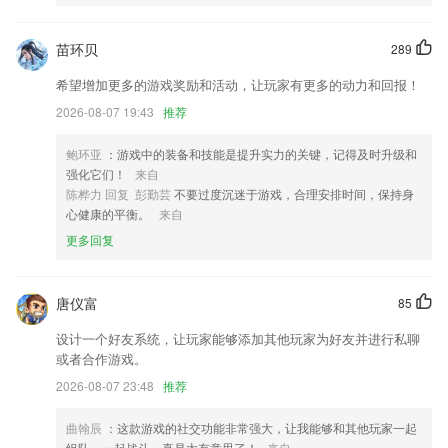
澳门英皇娱乐app下载更新了什么?
苗环贝
289
更新界面；
新增【粉底】功能，一键体验各色肤色～
希望增加更多的游戏奖励和活动，让玩家有更多的动力和回报！
2026-08-07 19:43
推荐
v00.400.2版本
详情页面支持设置置顶与免打扰
鲍环亚
：游戏中的装备和技能是提升实力的关键，记得及时升级和
黄历宜忌吉日查询五行冲煞建除十二神二十八星宿；
强化它们！
来自
陈桦力 回复 彭勤芸
不要过度沉迷于游戏，合理安排时间，保持身
优化非必要系统权限申请
心健康的平衡。
来自
联系我们
更多回复
以上就是澳门英皇娱乐app下载的介绍，如果您喜欢这款软件，您可以到
应用商店进行打分评论，说出您的使用经历，以帮助我们更好的对产品进
行优化修改。
唐仪富
85
设计一个好友系统，让玩家能够添加其他玩家为好友并进行私聊
或者合作游戏。
2026-08-07 23:48
推荐
曲翰辰
：这款游戏的社交功能非常强大，让我能够和其他玩家一起
组队，一起战斗，真是太有意思了！
来自