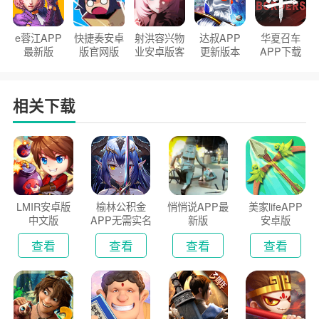
e蓉江APP
快捷奏安卓
射洪容兴物
达叔APP
华夏召车
最新版
版官网版
业安卓版客
更新版本
APP下载
户端
2026
安装2026
相关下载
LMIR安卓版
榆林公积金
悄悄说APP最
美家lifeAPP
中文版
APP无需实名
新版
安卓版
认证版
查看
查看
查看
查看