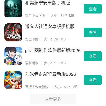
和美永宁安卓版手机版
查看
安全下载正版
｜
大小：64.71MB
遵义人社通安卓版手机版
查看
安全下载
｜
大小：79.4MB
gif斗图制作软件最新版2026
版
查看
更新版本
｜
大小：14.6MB
为米老乡APP最新版2026
查看
直接下载最新版
｜
大小：50.52MB
查看更多