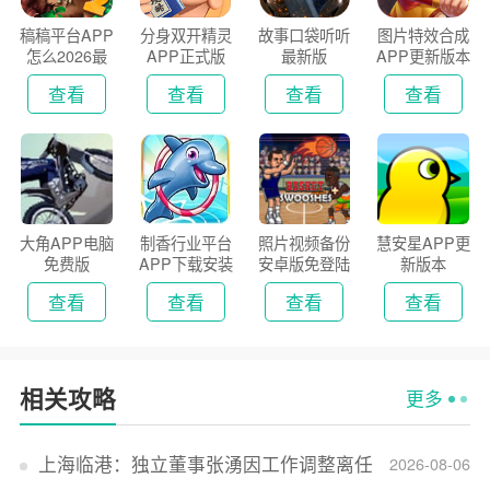
稿稿平台APP
分身双开精灵
故事口袋听听
图片特效合成
怎么2026最
APP正式版
最新版
APP更新版本
新版
2026
查看
查看
查看
查看
大角APP电脑
制香行业平台
照片视频备份
慧安星APP更
免费版
APP下载安装
安卓版免登陆
新版本
2026
版
查看
查看
查看
查看
相关攻略
更多
上海临港：独立董事张湧因工作调整离任
2026-08-06