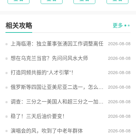
相关攻略
更多
上海临港：独立董事张湧因工作调整离任
2026-08-08
想在乌克兰当官？先问问风水大师
2026-08-08
打造同频共振的“人才引擎”！
2026-08-08
俄罗斯等四国让亚美尼亚二选一，怎么回事？
2026-08-08
调查：三分之一美国人和超三分之一加拿大人感到经济压力
2026-08-08
稳了！三天后油价要变！
2026-08-08
演唱会的风，吹到了中老年群体
2026-08-08