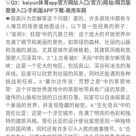
💡
Q3：kaiyun体育app官方网站入口(官方)网站/网页版
登录入口/手机版APP下载-商用车网
🍁很高兴为您解答这个问题！是的，许多游戏中都有令
人难忘的场景或地图设计。以下是一些经典的例子：
1."巫师3：狂猎"中的凡普兰特：这个庞大的开放世界中
充满了细节和美丽的景色，如翠绿的森林、壮丽的山脉
和浩瀚的湖泊。尤其是城市诺维格勒，其建筑风格和氛
围使人沉浸其中。2."上古卷轴5：天际"中的索尔斯塔海
峡：这是一个宏大的地区，包括高山、深谷和冰冻的海
岸线。玩家可以欣赏到壮丽的风景，同时还能遇到各种
挑战和任务。3."塞尔达传说：荒野之息"中的草原地
带：这个开放世界游戏中的草原地带具有广阔的草原、
雄伟的山脉和壮丽的日出和日落。玩家可以自由探索这
个美丽的世界，并发现隐藏的秘密。4."生化奇兵"中的
哥伦比亚：这是一个浮空城市，充满了明亮的色彩和独
特的建筑风格。哥伦比亚的设计使玩家感受到一种独特
的异国风情，同时还有许多引人入胜的故事情节。5."合