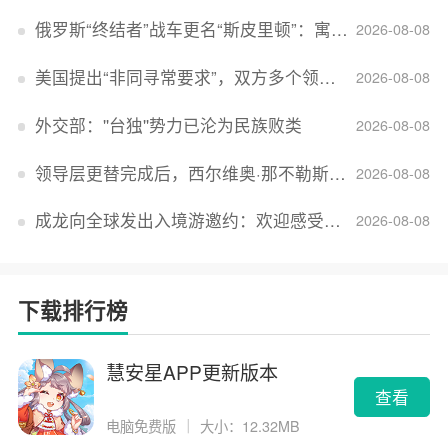
俄罗斯“终结者”战车更名“斯皮里顿”：寓意强大可靠，彰显俄精神力量
2026-08-08
美国提出“非同寻常要求”，双方多个领域分歧依旧，印美贸易谈判进入“关键阶段”
2026-08-08
外交部：''台独''势力已沦为民族败类
2026-08-08
领导层更替完成后，西尔维奥·那不勒斯出任Lucid首席执行官
2026-08-08
成龙向全球发出入境游邀约：欢迎感受无滤镜的真实中国
2026-08-08
下载排行榜
慧安星APP更新版本
查看
电脑免费版
｜
大小：12.32MB