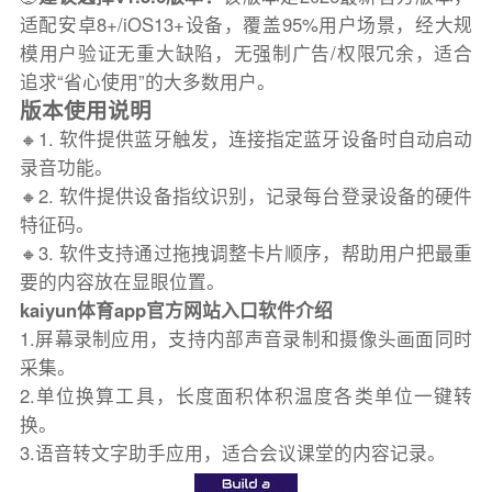
适配安卓8+/iOS13+设备，覆盖95%用户场景，经大规
模用户验证无重大缺陷，无强制广告/权限冗余，适合
追求“省心使用”的大多数用户。
版本使用说明
🔸1. 软件提供蓝牙触发，连接指定蓝牙设备时自动启动
录音功能。
🔸2. 软件提供设备指纹识别，记录每台登录设备的硬件
特征码。
🔸3. 软件支持通过拖拽调整卡片顺序，帮助用户把最重
要的内容放在显眼位置。
kaiyun体育app官方网站入口软件介绍
1.屏幕录制应用，支持内部声音录制和摄像头画面同时
采集。
2.单位换算工具，长度面积体积温度各类单位一键转
换。
3.语音转文字助手应用，适合会议课堂的内容记录。