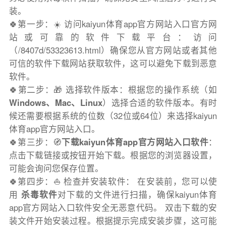
装。
🍀第一步：☀️ 访问kaiyun体育app官方网站入口官方网
站或可靠的软件下载平台：访问
（/8407d/53323613.html）确保您从官方网站或者其他
可信的软件下载网站获取软件，这可以避免下载到恶意
软件。
🍀第二步：🎁 选择软件版本：根据您的操作系统（如
Windows、Mac、Linux
）选择合适的软件版本。有时
候还需要根据系统的位数（32位或64位）来选择kaiyun
体育app官方网站入口。
🍀第三步：🧭
下载kaiyun体育app官方网站入口软件
：
点击下载链接或按钮开始下载。根据您的浏览器设置，
可能会询问您保存位置。
🍀第四步：⛵️ 检查并安装软件： 在安装前，您可以使
用
杀毒软件
对下载的文件进行扫描，确保kaiyun体育
app官方网站入口软件安全无恶意代码。 双击下载的安
装文件开始安装过程。根据提示完成安装步骤，这可能