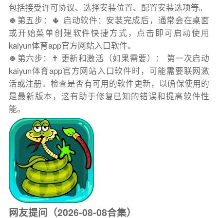
包括接受许可协议、选择安装位置、配置安装选项等。
🍀第五步：🌵 启动软件：安装完成后，通常会在桌面
或开始菜单创建软件快捷方式，点击即可启动使用
kaiyun体育app官方网站入口软件。
🍀第六步：✝️ 更新和激活（如果需要）： 第一次启动
kaiyun体育app官方网站入口软件时，可能需要联网激
活或注册。检查是否有可用的软件更新，以确保使用的
是最新版本，这有助于修复已知的错误和提高软件性
能。
网友提问（2026-08-08合集）