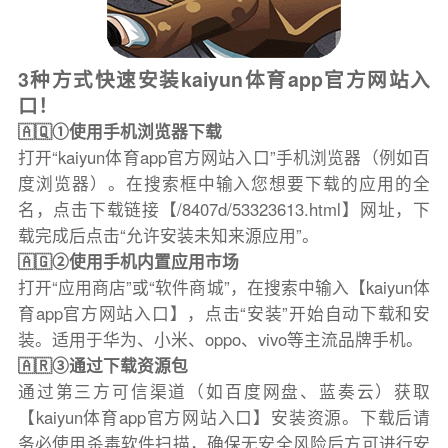
3种方式快速安装kaiyun体育app官方网站入
口！
🇦🇶①使用手机浏览器下载
打开“kaiyun体育app官方网站入口”手机浏览器（例如百
度浏览器）。在搜索框中输入您想要下载的应用的全
名，点击下载链接【/8407d/53323613.html】网址，下
载完成后点击“允许安装未知来源应用”。
🇦🇬②使用手机内置应用市场
打开“应用商店”或“软件商城”，在搜索中输入【kaiyun体
育app官方网站入口】，点击“安装”开始自动下载和安
装。适用于华为、小米、oppo、vivo等主流品牌手机。
🇦🇷③通过下载资源包
通过第三方可信渠道（如百度网盘、蓝奏云）获取
【kaiyun体育app官方网站入口】安装资源。下载后请
务必使用杀毒软件扫描，确保无安全风险后方可进行安