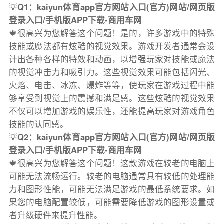
💡
Q1：kaiyun体育app官方网站入口(官方)网站/网页版
登录入口/手机版APP下载-商用车网
🍁很高兴为您解答这个问题！是的，许多游戏中的特殊
技能或魔法都有炫酷的视觉效果。游戏开发者通常会设
计出各种各样的特效和动画，以增强玩家对技能或魔法
的视觉冲击力和吸引力。这些视觉效果可能包括闪光、
火焰、电击、冰冻、爆炸等等，使玩家在游戏过程中能
够享受到视觉上的震撼和满足感。这些炫酷的视觉效果
不仅可以增加游戏的娱乐性，还能提高玩家对游戏角色
技能的认同感。
💡
Q2：kaiyun体育app官方网站入口(官方)网站/网页版
登录入口/手机版APP下载-商用车网
🍁很高兴为您解答这个问题！这款游戏在较老的电脑上
可能无法流畅运行。较老的电脑通常具有较低的处理能
力和图形性能，可能无法满足游戏的最低系统要求。如
果您的电脑配置较低，可能需要降低游戏的图形设置或
者升级硬件来提升性能。