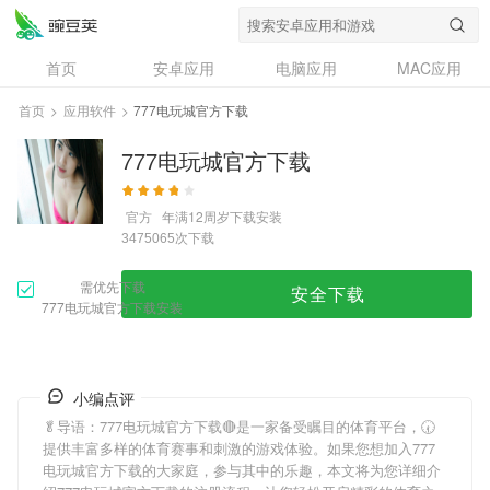
首页
安卓应用
电脑应用
MAC应用
资讯
专题
设计奖
创意应用
首页
>
应用软件
>
777电玩城官方下载
问答
777电玩城官方下载
官方
年满12周岁
下载安装
次下载
3475065
需优先下载
安全下载
777电玩城官方下载安装
小编点评
🥬导语：
777电玩城官方下载
🔴是一家备受瞩目的体育平台，🕢
提供丰富多样的体育赛事和刺激的游戏体验。如果您想加入
777
电玩城官方下载
的大家庭，参与其中的乐趣，本文将为您详细介