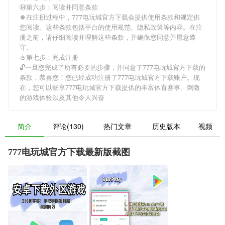
Ⓜ第六步：阅读并同意条款
🍀在注册过程中，
777电玩城官方下载
会提供使用条款和规定供
您阅读。这些条款包括平台的使用规范、隐私政策等内容。在注
册之前，请仔细阅读并理解这些条款，并确保您同意并愿意遵
守。
🥌第七步：完成注册
🔓一旦您完成了所有必要的步骤，并同意了
777电玩城官方下载
的
条款，恭喜您！您已经成功注册了777电玩城官方下载账户。现
在，您可以畅享
777电玩城官方下载
提供的丰富体育赛事、刺激
的游戏体验以及其他令人兴奋
简介
评论(130)
热门文章
历史版本
视频
777电玩城官方下载最新版截图