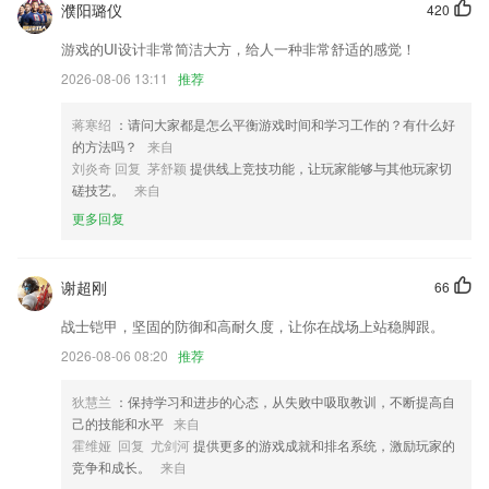
濮阳璐仪
420
可以屏幕多点触控缩放调节首页字体大小
工作报告支持PDF格式导出，转发传阅更方便
游戏的UI设计非常简洁大方，给人一种非常舒适的感觉！
2026-08-06 13:11
推荐
优化软件内部使用体验
新增vr,商圈服务，修复现有已知bug，持续用户体验提升
蒋寒绍
：请问大家都是怎么平衡游戏时间和学习工作的？有什么好
联系我们
的方法吗？
来自
以上就是777电玩城官方下载的介绍，如果您喜欢这款软件，您可以到应
刘炎奇 回复 茅舒颖
提供线上竞技功能，让玩家能够与其他玩家切
用商店进行打分评论，说出您的使用经历，以帮助我们更好的对产品进行
磋技艺。
来自
优化修改。
更多回复
谢超刚
66
战士铠甲，坚固的防御和高耐久度，让你在战场上站稳脚跟。
2026-08-06 08:20
推荐
狄慧兰
：保持学习和进步的心态，从失败中吸取教训，不断提高自
己的技能和水平
来自
霍维娅 回复 尤剑河
提供更多的游戏成就和排名系统，激励玩家的
竞争和成长。
来自