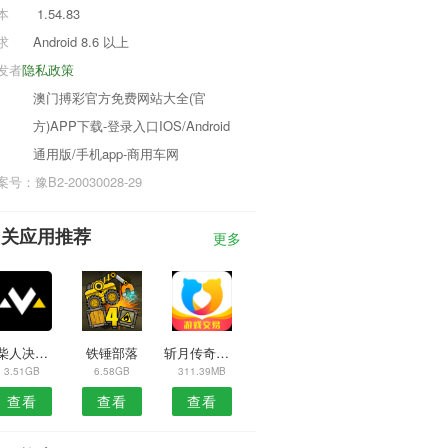
本
1.54.83
求
Android 8.6 以上
发者
隐私政策
澳门搏彩官方免费网站大全(官
方)APP下载-登录入口IOS/Android
通用版/手机app-商用车网
号：豫B2-20030028-29
相关应用推荐
更多
火柴人决斗时刻
铁锤部落
斩月传奇涅槃
3.51GB
6.58GB
311.39MB
查看
查看
查看