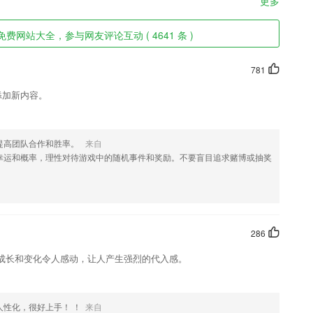
更多
网站大全，参与网友评论互动 ( 4641 条 )
781
添加新内容。
提高团队合作和胜率。
来自
幸运和概率，理性对待游戏中的随机事件和奖励。不要盲目追求赌博或抽奖
286
成长和变化令人感动，让人产生强烈的代入感。
性化，很好上手！ ！
来自