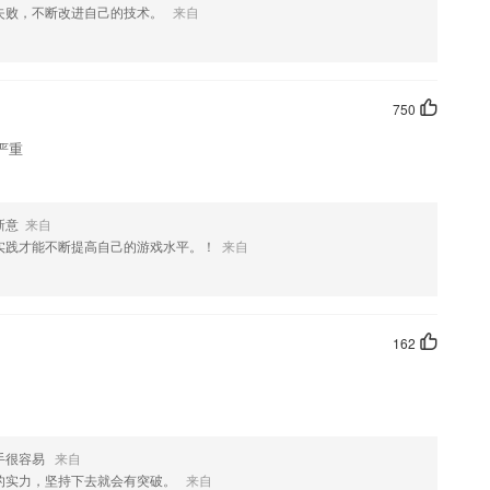
失败，不断改进自己的技术。
来自
750
严重
新意
来自
实践才能不断提高自己的游戏水平。！
来自
162
手很容易
来自
的实力，坚持下去就会有突破。
来自