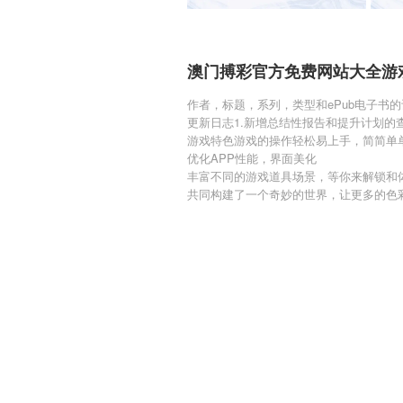
澳门搏彩官方免费网站大全游
作者，标题，系列，类型和ePub电子书
更新日志1.新增总结性报告和提升计划的
游戏特色游戏的操作轻松易上手，简简单
优化APP性能，界面美化
丰富不同的游戏道具场景，等你来解锁和体
共同构建了一个奇妙的世界，让更多的色