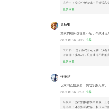
温怡生
：学会分析游戏中的错误和
更多回复
龙秋卿
游戏的服务器容量不足，导致延迟
2026-08-06 23:10
推荐
关艺影
：这个游戏有点无聊，没有
谢媛澜
：多练习，只有通过不断的
更多回复
连雅洁
玩家间竞技激烈，挑战乐趣无穷。
2026-08-06 22:25
推荐
姬飘家
：游戏的操作简单直观，上
陈锦言
：不要轻易放弃，相信自己