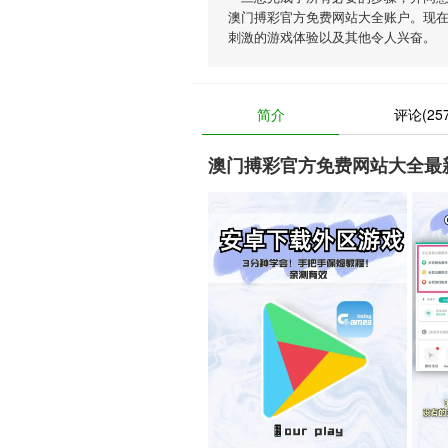
澳门搏彩官方免费网站大全账户。现
刺激的游戏体验以及其他令人兴奋。
简介
评论(257
澳门搏彩官方免费网站大全最