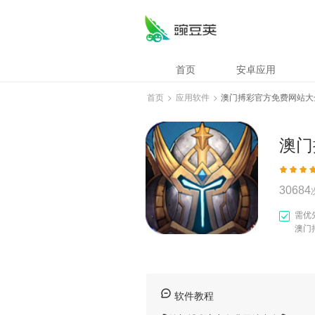
澳门搏彩官方免费
首页
安卓应用
首页
>
应用软件
>
澳门搏彩官方免费网站大
澳门
30684
需优
澳门
软件教程