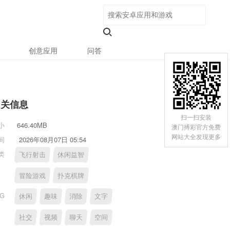
创意应用
问答
相关信息
扫一扫安装
小
646.40MB
澳门搏彩官方免费
网站大全发现更多
间
2026年08月07日 05:54
类
飞行射击
休闲益智
冒险游戏
扑克棋牌
AG
休闲
趣味
消除
文字
社交
视频
聊天
空间