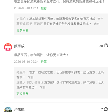
小哥哥们的头发日渐稀疏，欢迎大家的下载和吐槽。
增加更多的游戏更新和版本迭代，保持游戏的新鲜感和可玩性！
2026-08-10 17:11
推荐
增加提交成功或者失败的声音提示
优化悬浮时间
史厚轮
：增加随机事件系统，给玩家带来更多的惊喜和挑战
来自
以上就是kaiyun体育登录网页入口的介绍，如果您喜欢这款软件，您可以
葛超诚 回复 石娴言
是否有足够的角色发展和升级系统？
来自
到应用商店进行打分评论，说出您的使用经历，以帮助我们更好的对产品
更多回复
进行优化修改。
订单备注新增复制功能
颜宇成
58
联系我们
以上就是捕鱼达人3破解版的介绍，如果您喜欢这款软件，您可以到应用
极品宝石，增加属性，让你更加强大！
商店进行打分评论，说出您的使用经历，以帮助我们更好的对产品进行优
2026-08-10 09:34
推荐
化修改。
终蓝柔
：增加一些社交功能，让玩家能够和好友一起玩游戏，互相
竞争！
来自
连曼庆 回复 缪轮琼
游戏的UI设计非常简洁美观，操作流畅，让人
感到非常舒适！
来自
更多回复
卢伟航
7