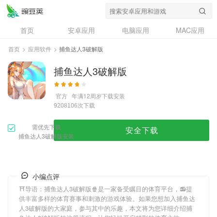
首页
安卓应用
电脑应用
MAC应用
资讯
专题
设计奖
创意应用
首页
>
应用软件
>
捕鱼达人3破解版
问答
捕鱼达人3破解版
官方
年满12周岁
下载安装
次下载
9208106
需优先下载
安全下载
捕鱼达人3破解版安装
小编点评
⛩导语：
捕鱼达人3破解版
🍿是一家备受瞩目的体育平台，📻提
供丰富多样的体育赛事和刺激的游戏体验。如果您想加入
捕鱼达
人3破解版
的大家庭，参与其中的乐趣，本文将为您详细介绍
捕