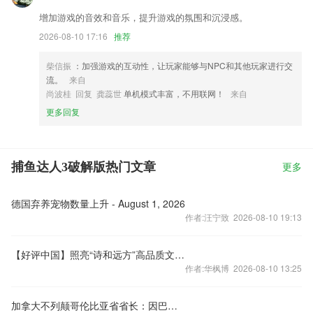
增加游戏的音效和音乐，提升游戏的氛围和沉浸感。
2026-08-10 17:16
推荐
柴信振
：加强游戏的互动性，让玩家能够与NPC和其他玩家进行交
流。
来自
尚波桂 回复 龚蕊世
单机模式丰富，不用联网！
来自
更多回复
捕鱼达人3破解版热门文章
更多
德国弃养宠物数量上升 - August 1, 2026
作者:汪宁致 2026-08-10 19:13
【好评中国】照亮“诗和远方”高品质文旅“燃”动消费市场
作者:华枫博 2026-08-10 13:25
加拿大不列颠哥伦比亚省省长：因巴尔德岭野火宣布进入紧急状态。