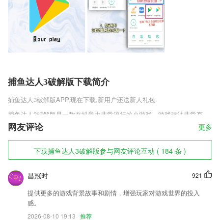
捕鱼达人3破解版下载简介
捕鱼达人3破解版
APP,现在下载,新用户还送新人礼包.
捕鱼达人3破解版是一款在抖音内非常流行的小游戏，游戏玩法非常有
趣，你需要利用手中的绳子来讲橡皮人解救出来，途中会有很多的障碍需
网友评论
更多
要你去客服。游戏内的关卡很多每一种都是全新的挑战，你可以在这里轻
松的展开各种挑战。
下载捕鱼达人3破解版参与网友评论互动 ( 184 条 )
捕鱼达人3破解版软件特色
昌冠时
921
1,解析全：语数英政史地理化生，覆盖全部学科90%以上的课本练习册解
析，还有大批教材解析随时更新
提供更多的游戏背景故事和剧情，增强玩家对游戏世界的投入
2,了解最新最全面的2265农业信息知识点就从这里开始；
感。
3,低价：购买价高于门市价，双倍差额赔付
2026-08-10 19:13
推荐