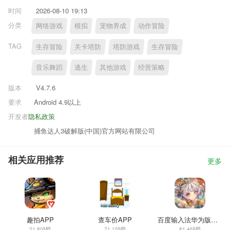
时间
2026-08-10 19:13
分类
网络游戏
模拟
宠物养成
动作冒险
TAG
生存冒险
关卡塔防
塔防游戏
生存冒险
音乐舞蹈
逃生
其他游戏
经营策略
版本
V4.7.6
要求
Android 4.9以上
开发者
隐私政策
捕鱼达人3破解版(中国)官方网站有限公司
相关应用推荐
更多
趣拍APP
查车价APP
百度输入法华为版安卓版
21.80MB
71.15MB
81.46MB