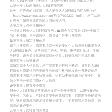
鱼达人3破解版
的注册流程，让您轻松开启精彩的体育之旅。
🦗第一步：访问捕鱼达人3破解版官网
首先，打开您的浏览器，输入
捕鱼达人3破解版
的官方网址🍧
（http://www.chinacar.com.cn/F10/7/002232.html）。您可以通
过搜索引擎搜索或直接输入网址来访问。
🈴第二步：点击注册按钮
一旦进入
捕鱼达人3破解版
官网，🏜您会在页面上找到一个醒目
的注册按钮。点击该按钮，您将被引导至注册页面。
🕌第三步：填写注册信息
💻在注册页面上，您需要填写一些必要的个人信息来创建
捕鱼达
人3破解版
账户。通常包括用户名、密码、电子邮件地址、手机
号码等。请务必提供准确完整的信息，以确保顺利完成注册。
🏪第四步：验证账户
⌨️填写完个人信息后，您可能需要进行账户验证。
捕鱼达人3破
解版
会向您提供的电子邮件地址或手机号码发送一条验证信息，
您需要按照提示进行验证操作。这有助于确保账户的安全性，并
防止不法分子滥用您的个人信息。
🚠第五步：设置安全选项
捕鱼达人3破解版
通常要求您设置一些安全选项，以增强账户的
安全性。🕗例如，可以设置安全问题和答案，启用两步验证等功
能。请根据系统的提示设置相关选项，并妥善保管相关信息，确
保您的账户安全。
🍌第六步：阅读并同意条款