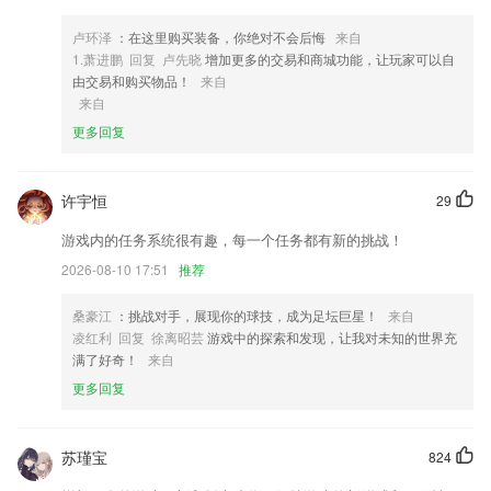
4,可视化：随时以图形方式直观查看近一月完成情况
卢环泽
：在这里购买装备，你绝对不会后悔
来自
5,小火车有两节，车头是动力部分，有车灯和喇叭，由四节7号电池提供
1.萧进鹏 回复 卢先晓
增加更多的交易和商城功能，让玩家可以自
动力，按下开关后孩子可以前后推动触发火车；
由交易和购买物品！
来自
来自
6,快速看图，顺畅打开AutoCAD、浩辰CAD天正建筑等各版本CAD图
纸；
更多回复
捕鱼达人3破解版软件优势
许宇恒
29
1.【4】个性推荐合适课程，根据你的喜好量身定制学习内容；
2.各种题库的用户可以自行选择，章节练习、真题模拟、专题考点、万模
游戏内的任务系统很有趣，每一个任务都有新的挑战！
考、救命稻草等题目，只要仔细刷题，考试就不是问题。
2026-08-10 17:51
推荐
3.而且线上还有大量的名师在线，学习中遇到任何的问题都可以在线咨询
桑豪江
：挑战对手，展现你的球技，成为足坛巨星！
来自
4.智能分析了每个人的高频错题从而生成个性化题库
凌红利 回复 徐离昭芸
游戏中的探索和发现，让我对未知的世界充
5.丰富的图文教程，让你更快速的学会如何下围棋。
满了好奇！
来自
更多回复
6.乔登自主研发的教材
捕鱼达人3破解版更新了什么?
苏瑾宝
824
会员版实时转写支持中英互翻，且可以在会后查看；