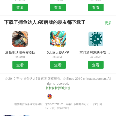
查看
查看
查看
下载了捕鱼达人3破解版的朋友都下载了
更多
洲岛生活服务安卓版
0儿童天使APP
掌门通房东助手安卓版
95.6MB
58.57MB
47.44MB
查看
查看
查看
© 2010 至今 捕鱼达人3破解版 版权所有。© Since 2010 chinacar.com.cn. All
rights reserved.
版权保护投诉指引
・
增值电信业务经营许可证：京B2-201797163
网络出版服务许可证：（署）网
出证（京）字第2799号