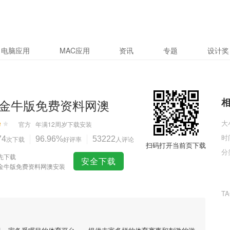
电脑应用
MAC应用
资讯
专题
设计奖
金牛版免费资料网澳
大
官方
年满12周岁
下载安装
时
74
次下载
96.96%
好评率
53222
人评论
扫码打开当前页下载
分
先下载
安全下载
金牛版免费资料网澳安装
T