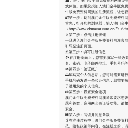
🏭导语：
澳门金牛版免费资料网澳

戏体验。如果您想加入
澳门金牛版免
牛版免费资料网澳
的注册流程，让您
🔐第一步：访问澳门金牛版免费资料
首先，打开您的浏览器，输入
澳门金
（http://www.chinacar.com.
🏺第二步：点击注册按钮
一旦进入
澳门金牛版免费资料网澳
官
引导至注册页面。
⛱第三步：填写注册信息
🏞在注册页面上，您需要填写一些必
名、密码、电子邮件地址、手机号码
🥑第四步：验证账户
🌅填写完个人信息后，您可能需要进
手机号码发送一条验证信息，您需要
子滥用您的个人信息。
📸第五步：设置安全选项
澳门金牛版免费资料网澳
通常要求您设
题和答案，启用两步验证等功能。请
安全。
🏣第六步：阅读并同意条款
🥭在注册过程中，
澳门金牛版免费资
范、隐私政策等内容。在注册之前，