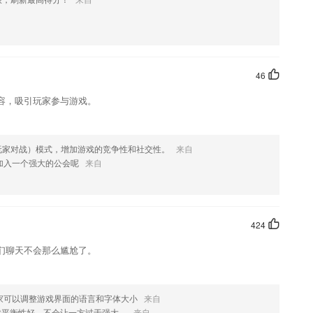
优势
术，对学习者进行智能诊断、精准教学。
出用户对知识的记忆程度，从而制定科学的记忆规划，让你高效抗遗忘
46
合中国青少儿学画画
容，吸引玩家参与游戏。
的职业技巧培训平台。
班牙语和内容；
玩家对战）模式，增加游戏的竞争性和社交性。
来自
加入一个强大的公会呢
来自
了什么?
等多种促销方式
424
们聊天不会那么尴尬了。
息。
家可以调整游戏界面的语言和字体大小
来自
戏平衡性好，不会让一方过于强大。
来自