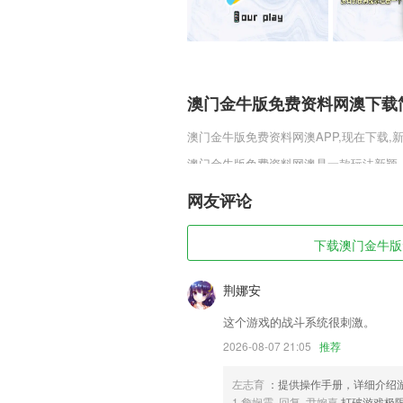
澳门金牛版免费资料网澳下载
澳门金牛版免费资料网澳
APP,现在下载
澳门金牛版免费资料网澳是一款玩法新颖
何作弊外挂行为都会受到惩罚，直接冻结
斗地主以及炸金花等众多热门模式，全部
网友评论
澳门金牛版免费资料网澳软件
下载澳门金牛版免
1,一键就能将店铺信息进行有效的分享，
2,商业评论：资深编辑记者团队，客观、
荆娜安
3,24小时随时约课:上课时间自己选,随
这个游戏的战斗系统很刺激。
4,基于对孩子们生活很熟悉的主题。
2026-08-07 21:05
推荐
5,主题色
左志育
：提供操作手册，详细介绍
6,需要快速提升自己个人能力，才可以在
1.詹娴震 回复 尹婉嘉
打破游戏极