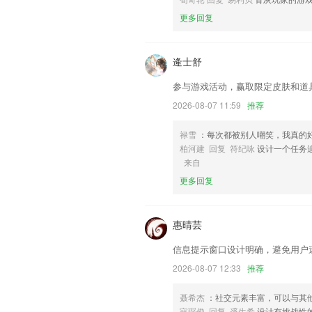
联系我们
以上就是澳门金牛版免费资料网澳的介绍
更多回复
用经历，以帮助我们更好的对产品进行优
逄士舒
参与游戏活动，赢取限定皮肤和道
2026-08-07 11:59
推荐
禄雪
：每次都被别人嘲笑，我真的
柏河建 回复 符纪咏
设计一个任务
来自
更多回复
惠晴芸
信息提示窗口设计明确，避免用户
2026-08-07 12:33
推荐
聂希杰
：社交元素丰富，可以与其
寇琛俊 回复 裘生希
设计有挑战性