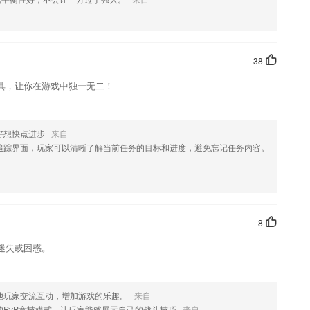
，如果您喜欢这款软件，您可以到应用商店进行打分评论，说出您的使
化修改。
38
具，让你在游戏中独一无二！
好想快点进步
来自
追踪界面，玩家可以清晰了解当前任务的目标和进度，避免忘记任务内容。
8
迷失或困惑。
他玩家交流互动，增加游戏的乐趣。
来自
的PvP竞技模式，让玩家能够展示自己的战斗技巧
来自