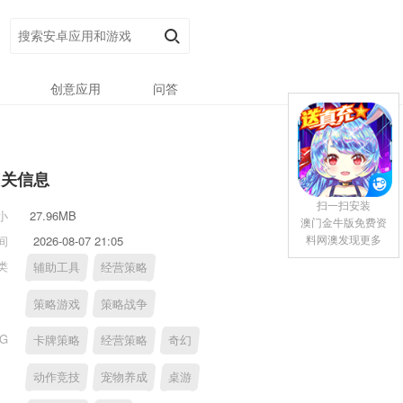
创意应用
问答
相关信息
扫一扫安装
小
27.96MB
澳门金牛版免费资
料网澳发现更多
间
2026-08-07 21:05
类
辅助工具
经营策略
策略游戏
策略战争
AG
卡牌策略
经营策略
奇幻
动作竞技
宠物养成
桌游