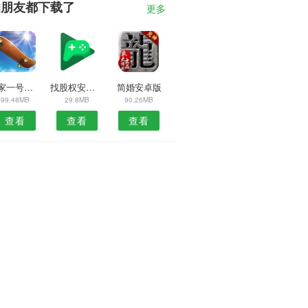
的朋友都下载了
更多
煌家一号司机端APP
找股权安卓版
简婚安卓版
99.48MB
29.8MB
90.26MB
查看
查看
查看