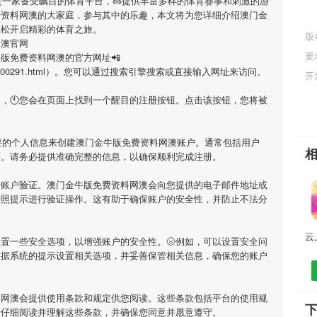
是一家备受瞩目的体育平台，🥜提供丰富多样的体育赛事和刺激的游
费资料网澳
的大家庭，参与其中的乐趣，本文将为您详细介绍
澳门金
轻松开启精彩的体育之旅。
版
网澳官网
要
牛版免费资料网澳
的官方网址📲
cn/F10/7/300291.html）。您可以通过搜索引擎搜索或直接输入网址来访问。
开
网，🕙您会在页面上找到一个醒目的注册按钮。点击该按钮，您将被
要的个人信息来创建
澳门金牛版免费资料网澳
账户。通常包括用户
等。请务必提供准确完整的信息，以确保顺利完成注册。
行账户验证。
澳门金牛版免费资料网澳
会向您提供的电子邮件地址或
按照提示进行验证操作。这有助于确保账户的安全性，并防止不法分
置一些安全选项，以增强账户的安全性。🌝例如，可以设置安全问
根据系统的提示设置相关选项，并妥善保管相关信息，确保您的账户
料网澳
会提供使用条款和规定供您阅读。这些条款包括平台的使用规
请仔细阅读并理解这些条款，并确保您同意并愿意遵守。