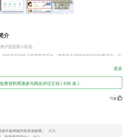
简介
,新用户还送新人礼包.
，内容丰富的线上棋牌竞技平台。拥有最为顶级的竞技防作弊系统，任
账户，禁止游戏。平台内准备了许多精彩玩法，10红包扫雷、跑得快、
都是为玩家开放，快来下载尽情体验吧!
更多
特色
费资料网澳参与网友评论互动 ( 636 条 )
让更多的人看到店铺信息；
个性化的商业评论，一手掌控所有商业价值。
718
时可以上课,孩子在家就可以操作,家长可随时观看课后回放
游戏中各种操作的具体效果。
来自
考试时候轻松面对。
限，刷新最高得分！
来自