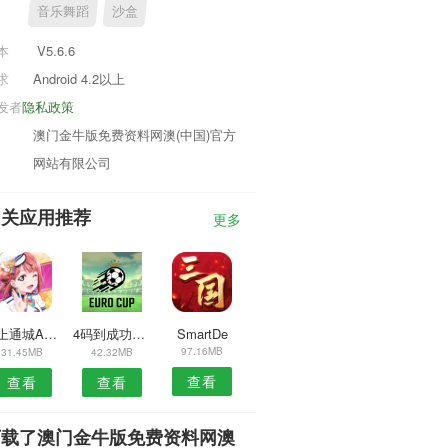
音乐舞蹈
沙盒
本
V5.6.6
求
Android 4.2以上
发者
隐私政策
澳门金牛版免费资料网澳(中国)官方
网站有限公司
相关应用推荐
更多
云上通城APP
4码到成功APP
SmartDe
97.16MB
31.45MB
42.32MB
查看
查看
查看
下载了澳门金牛版免费资料网澳