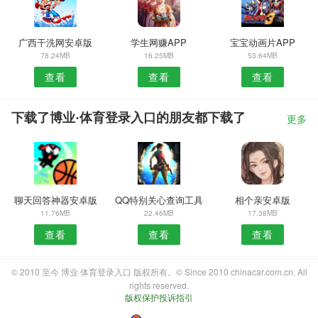
广西干洗网安卓版
学生网赚APP
宝宝动画片APP
78.24MB
16.25MB
53.64MB
查看
查看
查看
下载了博业·体育登录入口的朋友都下载了
更多
聊天回答神器安卓版
QQ特别关心查询工具
相个亲安卓版
11.76MB
22.46MB
17.38MB
查看
查看
查看
© 2010 至今 博业·体育登录入口 版权所有。© Since 2010 chinacar.com.cn. All
rights reserved.
版权保护投诉指引