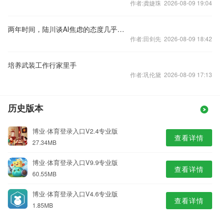
作者:龚婕珠 2026-08-09 19:04
两年时间，陆川谈AI焦虑的态度几乎完全调转，怎么看这两种心态？
作者:田剑先 2026-08-09 18:42
培养武装工作行家里手
作者:巩伦黛 2026-08-09 17:13
历史版本
博业·体育登录入口V2.4专业版
查看详情
27.34MB
博业·体育登录入口V9.9专业版
查看详情
60.55MB
博业·体育登录入口V4.6专业版
查看详情
1.85MB