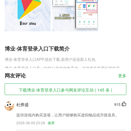
博业·体育登录入口下载简介
博业·体育登录入口
APP,现在下载,新用户还送新人礼包.
博业·体育登录入口是一款纯公益的传奇手游，这游戏非常受玩家的喜
爱，游戏中的装备爆率超高，玩家不需要充钱，就能在游戏中获得强力的
网友评论
更多
装备，体验所有的系统挖法，强力的副本BOSS，有趣的野外刷怪，感受
超高掉率带来的满屏金光，喜欢传奇的小伙伴赶快来看看吧。
下载博业·体育登录入口参与网友评论互动 ( 145 条 )
博业·体育登录入口软件特色
杜骅盛
915
1,边读边记：独特笔记功能，让你留下新鲜的阅读感触；
2,发起企业工作事务话题讨论，掌上共享，方便同事参与话题交流；
提供游戏内购买选项，让用户能够购买虚拟物品或升级道具。
3,每个英文词汇、词句都有详细的翻译和解析，帮助学习者了解和掌握复
2026-08-09 23:28
推荐
杂英文内容；