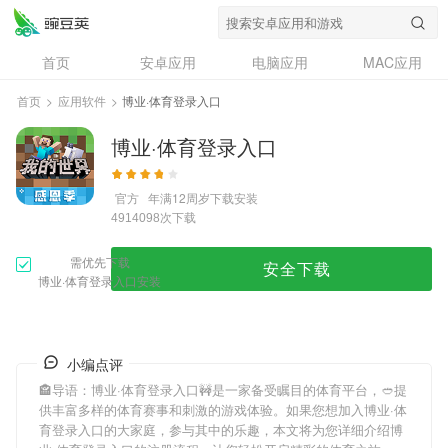
首页
安卓应用
电脑应用
MAC应用
资讯
专题
设计奖
创意应用
首页
>
应用软件
>
博业·体育登录入口
问答
博业·体育登录入口
官方
年满12周岁
下载安装
次下载
4914098
需优先下载
安全下载
博业·体育登录入口安装
小编点评
🏤导语：
博业·体育登录入口
🚧是一家备受瞩目的体育平台，🥙提
供丰富多样的体育赛事和刺激的游戏体验。如果您想加入
博业·体
育登录入口
的大家庭，参与其中的乐趣，本文将为您详细介绍
博