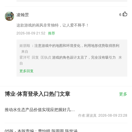
凌翰罡
6
这款游戏的画风非常独特，让人爱不释手！
2026-08-09 21:52
推荐
姬朋顺
：注意游戏中的地图和环境变化，利用地形优势取得胜利
来自
霍洋可 回复 匡纨贞
游戏的角色设计太丑了，完全没有吸引力
来
自
更多回复
博业·体育登录入口热门文章
更多
推动水生态产品价值实现应把握好几个关系
作者:屠波真 2026-08-09 23:28
05版 - 本版责编：曹怡晴 陈圆圆 陈世涵